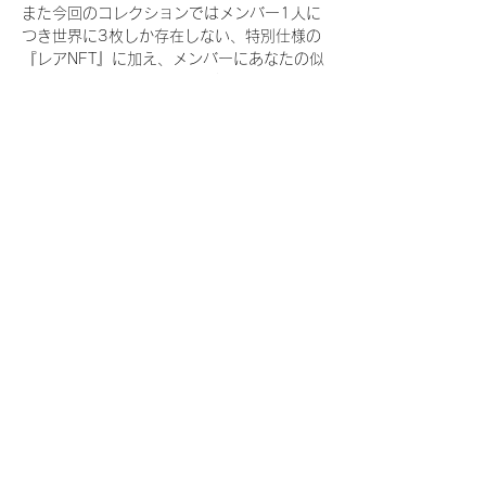
また今回のコレクションではメンバー1人に
つき世界に3枚しか存在しない、特別仕様の
『レアNFT』に加え、メンバーにあなたの似
顔絵を描いてもらえる『にがおえ会参加
NFT』もご用意しております。こちらはメン
バー1人につき5枚が上限となっておりま
す。
今回発売される『デジタルブロマイド
vol.4』購入によって獲得できる NFT の種
類は下記となります。
『撮り下ろし秋コレクション NFT』
　IDOL3.0 PROJECT FINALIST:17種類の
NFT
『撮り下ろし秋コレクション レアNFT』(メ
ンバー1人につき3枚上限の限定NFT)
　IDOL3.0 PROJECT FINALIST:17種類の
NFT(メンバー本人による手書きのコメント
と名前入)