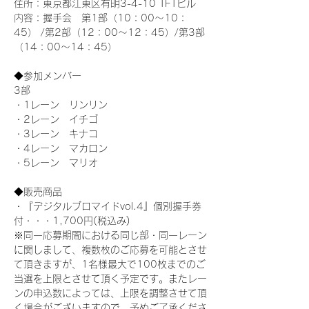
住所：東京都江東区有明3-4-10 TFTビル
内容：握手会　第1部（10：00～10：
45） /第2部（12：00～12：45）/第3部
（14：00～14：45）
◆参加メンバー
3部 
・1レーン　リンリン
・2レーン　イチゴ
・3レーン　キナコ
・4レーン　マカロン
・5レーン　マリオ
◆販売商品
・『デジタルブロマイドvol.4』個別握手券
付・・・1,700円(税込み)
※同一応募期間における同じ部・同一レーン
に関しまして、複数枚のご応募を可能とさせ
て頂きますが、1名様最大で100枚までのご
当選を上限とさせて頂く予定です。またレー
ンの申込数によっては、上限を調整させて頂
く場合がございますので、予めご了承くださ