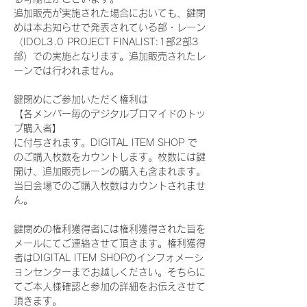
追加販売が実施された場合においても、鍵閉
めは本お知らせで発表されている部・レーン
（IDOL3.0 PROJECT FINALIST:1部2部3
部）での実施となります。追加販売されたレ
ーンでは行われません。
鍵閉めにご参加いただく権利は
【各メンバー毎のデジタルブロマイドのトッ
プ購入者】
に付与されます。DIGITAL ITEM SHOP で
のご購入枚数をカウントします。枚数には鍵
開け、追加販売レーンの購入も含まれます。
当日会場でのご購入枚数はカウントされませ
ん。
鍵閉めの権利獲得者には権利獲得された旨を
メールにてご連絡させて頂きます。権利獲得
者はDIGITAL ITEM SHOPのインフォメーシ
ョンセンターまでお越しください。そちらに
てご本人様確認と参加の詳細をお伝えさせて
頂きます。