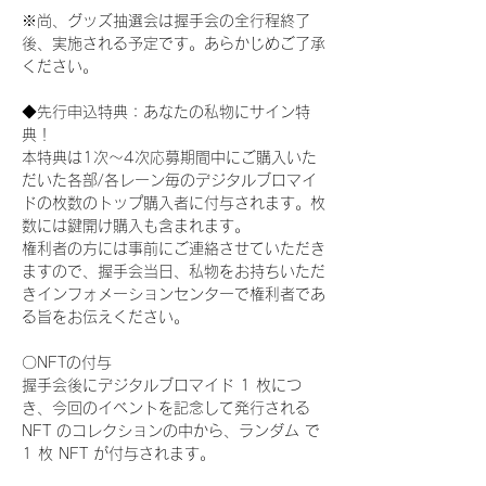
※尚、グッズ抽選会は握手会の全行程終了
後、実施される予定です。あらかじめご了承
ください。
◆先行申込特典：あなたの私物にサイン特
典！
本特典は1次〜4次応募期間中にご購入いた
だいた各部/各レーン毎のデジタルブロマイ
ドの枚数のトップ購入者に付与されます。枚
数には鍵開け購入も含まれます。
権利者の方には事前にご連絡させていただき
ますので、握手会当日、私物をお持ちいただ
きインフォメーションセンターで権利者であ
る旨をお伝えください。
〇NFTの付与
握手会後にデジタルブロマイド 1 枚につ
き、今回のイベントを記念して発行される 
NFT のコレクションの中から、ランダム で 
1 枚 NFT が付与されます。