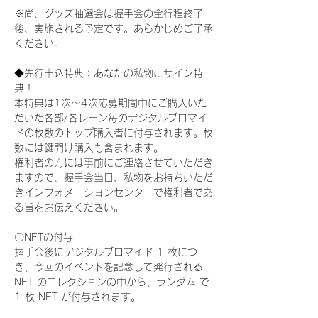
※尚、グッズ抽選会は握手会の全行程終了
後、実施される予定です。あらかじめご了承
ください。
◆先行申込特典：あなたの私物にサイン特
典！
本特典は1次〜4次応募期間中にご購入いた
だいた各部/各レーン毎のデジタルブロマイ
ドの枚数のトップ購入者に付与されます。枚
数には鍵開け購入も含まれます。
権利者の方には事前にご連絡させていただき
ますので、握手会当日、私物をお持ちいただ
きインフォメーションセンターで権利者であ
る旨をお伝えください。
〇NFTの付与
握手会後にデジタルブロマイド 1 枚につ
き、今回のイベントを記念して発行される 
NFT のコレクションの中から、ランダム で 
1 枚 NFT が付与されます。