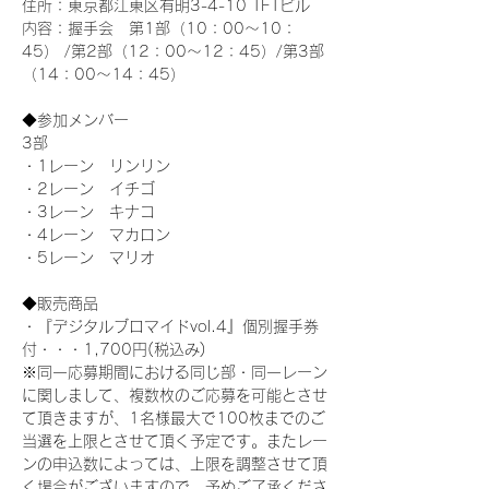
住所：東京都江東区有明3-4-10 TFTビル
内容：握手会　第1部（10：00～10：
45） /第2部（12：00～12：45）/第3部
（14：00～14：45）
◆参加メンバー
3部 
・1レーン　リンリン
・2レーン　イチゴ
・3レーン　キナコ
・4レーン　マカロン
・5レーン　マリオ
◆販売商品
・『デジタルブロマイドvol.4』個別握手券
付・・・1,700円(税込み)
※同一応募期間における同じ部・同一レーン
に関しまして、複数枚のご応募を可能とさせ
て頂きますが、1名様最大で100枚までのご
当選を上限とさせて頂く予定です。またレー
ンの申込数によっては、上限を調整させて頂
く場合がございますので、予めご了承くださ