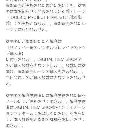
追加販売が実施された場合においても、鍵閉
めは本お知らせで発表されている部・レーン
（IDOL3.0 PROJECT FINALIST:1部2部3
部）での実施となります。追加販売されたレ
ーンでは行われません。
鍵閉めにご参加いただく権利は
【各メンバー毎のデジタルブロマイドのトッ
プ購入者】
に付与されます。DIGITAL ITEM SHOP で
のご購入枚数をカウントします。枚数には鍵
開け、追加販売レーンの購入も含まれます。
当日会場でのご購入枚数はカウントされませ
ん。
鍵閉めの権利獲得者には権利獲得された旨を
メールにてご連絡させて頂きます。権利獲得
者はDIGITAL ITEM SHOPのインフォメーシ
ョンセンターまでお越しください。そちらに
てご本人様確認と参加の詳細をお伝えさせて
頂きます。