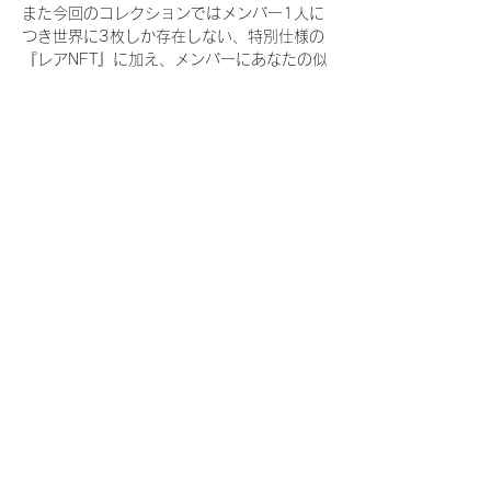
また今回のコレクションではメンバー1人に
つき世界に3枚しか存在しない、特別仕様の
『レアNFT』に加え、メンバーにあなたの似
顔絵を描いてもらえる『にがおえ会参加
NFT』もご用意しております。こちらはメン
バー1人につき5枚が上限となっておりま
す。
今回発売される『デジタルブロマイド
vol.4』購入によって獲得できる NFT の種
類は下記となります。
『撮り下ろし秋コレクション NFT』
　IDOL3.0 PROJECT FINALIST:17種類の
NFT
『撮り下ろし秋コレクション レアNFT』(メ
ンバー1人につき3枚上限の限定NFT)
　IDOL3.0 PROJECT FINALIST:17種類の
NFT(メンバー本人による手書きのコメント
と名前入)