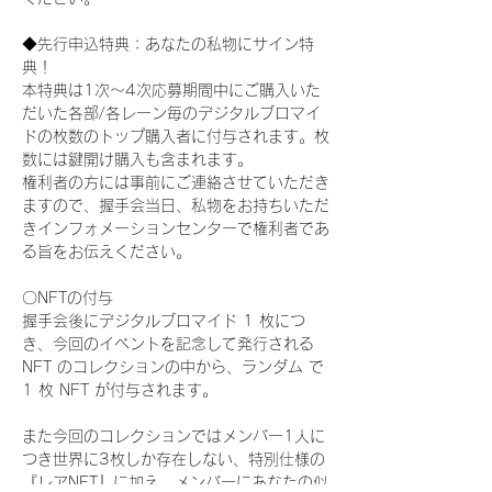
◆先行申込特典：あなたの私物にサイン特
典！
本特典は1次〜4次応募期間中にご購入いた
だいた各部/各レーン毎のデジタルブロマイ
ドの枚数のトップ購入者に付与されます。枚
数には鍵開け購入も含まれます。
権利者の方には事前にご連絡させていただき
ますので、握手会当日、私物をお持ちいただ
きインフォメーションセンターで権利者であ
る旨をお伝えください。
〇NFTの付与
握手会後にデジタルブロマイド 1 枚につ
き、今回のイベントを記念して発行される 
NFT のコレクションの中から、ランダム で 
1 枚 NFT が付与されます。
また今回のコレクションではメンバー1人に
つき世界に3枚しか存在しない、特別仕様の
『レアNFT』に加え、メンバーにあなたの似