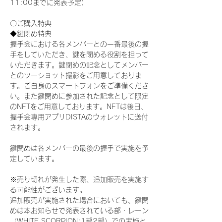
11:00までに発表予定）
〇ご購入特典
◆鍵閉め特典
握手会における各メンバーとの一番最後の握
手をしていただき、鍵を閉める役割を担って
いただきます。鍵閉めの記念としてメンバー
とのツーショット撮影をご用意しておりま
す。ご自身のスマートフォンをご準備くださ
い。また鍵閉めに参加された記念として限定
のNFTをご用意しております。NFTは後日、
握手会専用アプリDISTAのウォレットに送付
されます。
鍵閉めは各メンバーの最後の握手で実施を予
定しています。
※売り切れが発生した際、追加販売を実施す
る可能性がございます。
追加販売が実施された場合においても、鍵閉
めは本お知らせで発表されている部・レーン
（WHITE SCORPION:1部2部）での実施と