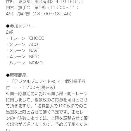
住所：東京都江東区有明3-4-10 TFTビル
内容：握手会　第1部（11：00～11：
45） /第2部（13：00～13：45）
◆参加メンバー
2部 
・1レーン　CHOCO
・2レーン　ACO
・3レーン　NAVI
・4レーン　NICO
・5レーン　MOMO
◆販売商品
・『デジタルブロマイドvol.4』個別握手券
付・・・1,700円(税込み)
※同一応募期間における同じ部・同一レーン
に関しまして、複数枚のご応募を可能とさせ
て頂きますが、1名様最大で100枚までのご
当選を上限とさせて頂く予定です。またレー
ンの申込数によっては、上限を調整させて頂
く場合がございますので、予めご了承くださ
い。