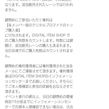
なります。追加販売されたレーンでは行われ
ません。
鍵閉めにご参加いただく権利は
【各メンバー毎のデジタルブロマイドのトッ
プ購入者】
に付与されます。DIGITAL ITEM SHOP で
のご購入枚数をカウントします。枚数には鍵
開け、追加販売レーンの購入も含まれます。
当日会場でのご購入枚数はカウントされませ
ん。
鍵閉めの権利獲得者には権利獲得された旨を
メールにてご連絡させて頂きます。権利獲得
者はDIGITAL ITEM SHOPのインフォメーシ
ョンセンターまでお越しください。そちらに
てご本人様確認と参加の詳細をお伝えさせて
頂きます。
イベント進行の都合上、当日の鍵閉めの開催
時刻15分前までにインフォメーションセン
ターでの御本人様確認できない場合は、次点