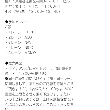
住所：東京都江東区有明3-4-10 TFTビル
内容：握手会　第1部（11：00～11：
45） /第2部（13：00～13：45）
◆参加メンバー
2部 
・1レーン　CHOCO
・2レーン　ACO
・3レーン　NAVI
・4レーン　NICO
・5レーン　MOMO
◆販売商品
・『デジタルブロマイドvol.4』個別握手券
付・・・1,700円(税込み)
※同一応募期間における同じ部・同一レーン
に関しまして、複数枚のご応募を可能とさせ
て頂きますが、1名様最大で100枚までのご
当選を上限とさせて頂く予定です。またレー
ンの申込数によっては、上限を調整させて頂
く場合がございますので、予めご了承くださ
い。