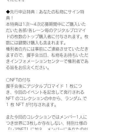
◆先行申込特典：あなたの私物にサイン特
典！
本特典は1次〜4次応募期間中にご購入いた
だいた各部/各レーン毎のデジタルブロマイ
ドの枚数のトップ購入者に付与されます。枚
数には鍵開け購入も含まれます。
権利者の方には事前にご連絡させていただき
ますので、握手会当日、私物をお持ちいただ
きインフォメーションセンターで権利者であ
る旨をお伝えください。
〇NFTの付与
握手会後にデジタルブロマイド 1 枚につ
き、今回のイベントを記念して発行される 
NFT のコレクションの中から、ランダム で 
1 枚 NFT が付与されます。
また今回のコレクションではメンバー1人に
つき世界に3枚しか存在しない、特別仕様の
『レアNFT』に加え、メンバーにあなたの似