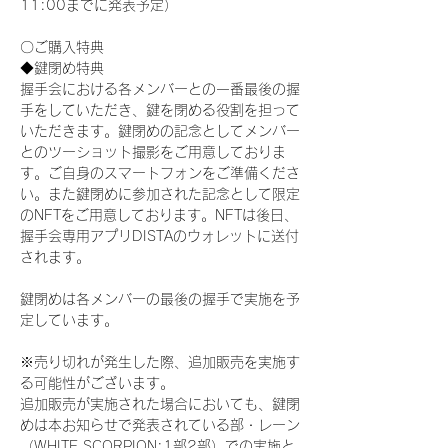
11:00までに発表予定）
〇ご購入特典
◆鍵閉め特典
握手会における各メンバーとの一番最後の握
手をしていただき、鍵を閉める役割を担って
いただきます。鍵閉めの記念としてメンバー
とのツーショット撮影をご用意しておりま
す。ご自身のスマートフォンをご準備くださ
い。また鍵閉めに参加された記念として限定
のNFTをご用意しております。NFTは後日、
握手会専用アプリDISTAのウォレットに送付
されます。
鍵閉めは各メンバーの最後の握手で実施を予
定しています。
※売り切れが発生した際、追加販売を実施す
る可能性がございます。
追加販売が実施された場合においても、鍵閉
めは本お知らせで発表されている部・レーン
（WHITE SCORPION:1部2部）での実施と