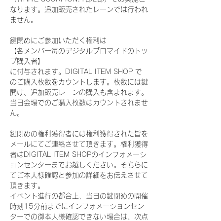
なります。追加販売されたレーンでは行われ
ません。
鍵閉めにご参加いただく権利は
【各メンバー毎のデジタルブロマイドのトッ
プ購入者】
に付与されます。DIGITAL ITEM SHOP で
のご購入枚数をカウントします。枚数には鍵
開け、追加販売レーンの購入も含まれます。
当日会場でのご購入枚数はカウントされませ
ん。
鍵閉めの権利獲得者には権利獲得された旨を
メールにてご連絡させて頂きます。権利獲得
者はDIGITAL ITEM SHOPのインフォメーシ
ョンセンターまでお越しください。そちらに
てご本人様確認と参加の詳細をお伝えさせて
頂きます。
イベント進行の都合上、当日の鍵閉めの開催
時刻15分前までにインフォメーションセン
ターでの御本人様確認できない場合は、次点