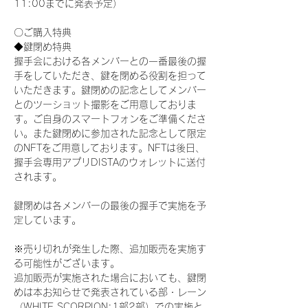
11:00までに発表予定）
〇ご購入特典
◆鍵閉め特典
握手会における各メンバーとの一番最後の握
手をしていただき、鍵を閉める役割を担って
いただきます。鍵閉めの記念としてメンバー
とのツーショット撮影をご用意しておりま
す。ご自身のスマートフォンをご準備くださ
い。また鍵閉めに参加された記念として限定
のNFTをご用意しております。NFTは後日、
握手会専用アプリDISTAのウォレットに送付
されます。
鍵閉めは各メンバーの最後の握手で実施を予
定しています。
※売り切れが発生した際、追加販売を実施す
る可能性がございます。
追加販売が実施された場合においても、鍵閉
めは本お知らせで発表されている部・レーン
（WHITE SCORPION:1部2部）での実施と