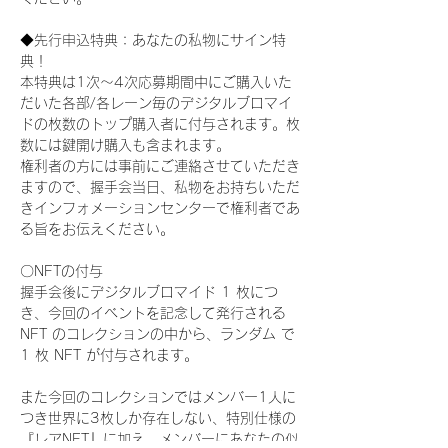
◆先行申込特典：あなたの私物にサイン特
典！
本特典は1次〜4次応募期間中にご購入いた
だいた各部/各レーン毎のデジタルブロマイ
ドの枚数のトップ購入者に付与されます。枚
数には鍵開け購入も含まれます。
権利者の方には事前にご連絡させていただき
ますので、握手会当日、私物をお持ちいただ
きインフォメーションセンターで権利者であ
る旨をお伝えください。
〇NFTの付与
握手会後にデジタルブロマイド 1 枚につ
き、今回のイベントを記念して発行される 
NFT のコレクションの中から、ランダム で 
1 枚 NFT が付与されます。
また今回のコレクションではメンバー1人に
つき世界に3枚しか存在しない、特別仕様の
『レアNFT』に加え、メンバーにあなたの似