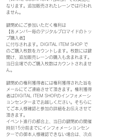
なります。追加販売されたレーンでは行われ
ません。
鍵閉めにご参加いただく権利は
【各メンバー毎のデジタルブロマイドのトッ
プ購入者】
に付与されます。DIGITAL ITEM SHOP で
のご購入枚数をカウントします。枚数には鍵
開け、追加販売レーンの購入も含まれます。
当日会場でのご購入枚数はカウントされませ
ん。
鍵閉めの権利獲得者には権利獲得された旨を
メールにてご連絡させて頂きます。権利獲得
者はDIGITAL ITEM SHOPのインフォメーシ
ョンセンターまでお越しください。そちらに
てご本人様確認と参加の詳細をお伝えさせて
頂きます。
イベント進行の都合上、当日の鍵閉めの開催
時刻15分前までにインフォメーションセン
ターでの御本人様確認できない場合は、次点