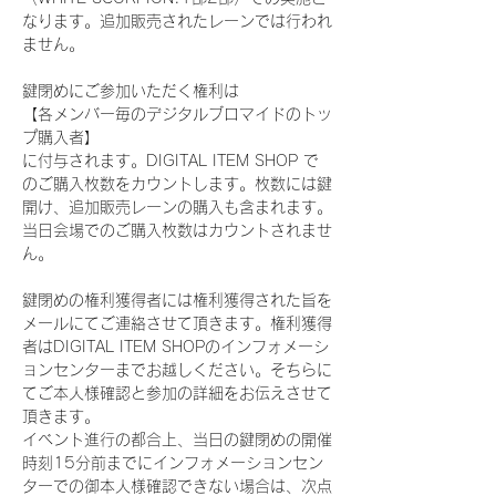
なります。追加販売されたレーンでは行われ
ません。
鍵閉めにご参加いただく権利は
【各メンバー毎のデジタルブロマイドのトッ
プ購入者】
に付与されます。DIGITAL ITEM SHOP で
のご購入枚数をカウントします。枚数には鍵
開け、追加販売レーンの購入も含まれます。
当日会場でのご購入枚数はカウントされませ
ん。
鍵閉めの権利獲得者には権利獲得された旨を
メールにてご連絡させて頂きます。権利獲得
者はDIGITAL ITEM SHOPのインフォメーシ
ョンセンターまでお越しください。そちらに
てご本人様確認と参加の詳細をお伝えさせて
頂きます。
イベント進行の都合上、当日の鍵閉めの開催
時刻15分前までにインフォメーションセン
ターでの御本人様確認できない場合は、次点