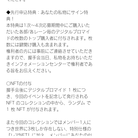
◆先行申込特典：あなたの私物にサイン特
典！
本特典は1次〜4次応募期間中にご購入いた
だいた各部/各レーン毎のデジタルブロマイ
ドの枚数のトップ購入者に付与されます。枚
数には鍵開け購入も含まれます。
権利者の方には事前にご連絡させていただき
ますので、握手会当日、私物をお持ちいただ
きインフォメーションセンターで権利者であ
る旨をお伝えください。
〇NFTの付与
握手会後にデジタルブロマイド 1 枚につ
き、今回のイベントを記念して発行される 
NFT のコレクションの中から、ランダム で 
1 枚 NFT が付与されます。
また今回のコレクションではメンバー1人に
つき世界に3枚しか存在しない、特別仕様の
『レアNFT』に加え、メンバーにあなたの似