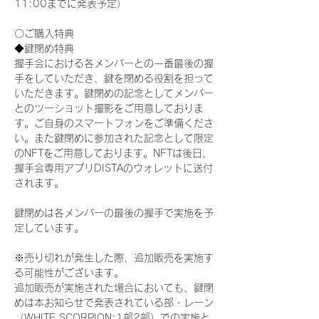
11:00までに発表予定）
〇ご購入特典
◆鍵閉め特典
握手会における各メンバーとの一番最後の握
手をしていただき、鍵を閉める役割を担って
いただきます。鍵閉めの記念としてメンバー
とのツーショット撮影をご用意しておりま
す。ご自身のスマートフォンをご準備くださ
い。また鍵閉めに参加された記念として限定
のNFTをご用意しております。NFTは後日、
握手会専用アプリDISTAのウォレットに送付
されます。
鍵閉めは各メンバーの最後の握手で実施を予
定しています。
※売り切れが発生した際、追加販売を実施す
る可能性がございます。
追加販売が実施された場合においても、鍵閉
めは本お知らせで発表されている部・レーン
（WHITE SCORPION:1部2部）での実施と