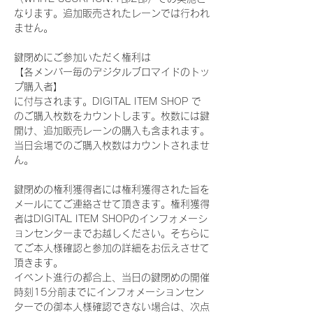
なります。追加販売されたレーンでは行われ
ません。
鍵閉めにご参加いただく権利は
【各メンバー毎のデジタルブロマイドのトッ
プ購入者】
に付与されます。DIGITAL ITEM SHOP で
のご購入枚数をカウントします。枚数には鍵
開け、追加販売レーンの購入も含まれます。
当日会場でのご購入枚数はカウントされませ
ん。
鍵閉めの権利獲得者には権利獲得された旨を
メールにてご連絡させて頂きます。権利獲得
者はDIGITAL ITEM SHOPのインフォメーシ
ョンセンターまでお越しください。そちらに
てご本人様確認と参加の詳細をお伝えさせて
頂きます。
イベント進行の都合上、当日の鍵閉めの開催
時刻15分前までにインフォメーションセン
ターでの御本人様確認できない場合は、次点