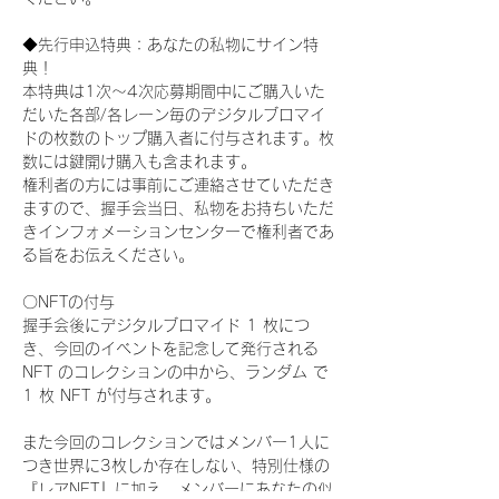
◆先行申込特典：あなたの私物にサイン特
典！
本特典は1次〜4次応募期間中にご購入いた
だいた各部/各レーン毎のデジタルブロマイ
ドの枚数のトップ購入者に付与されます。枚
数には鍵開け購入も含まれます。
権利者の方には事前にご連絡させていただき
ますので、握手会当日、私物をお持ちいただ
きインフォメーションセンターで権利者であ
る旨をお伝えください。
〇NFTの付与
握手会後にデジタルブロマイド 1 枚につ
き、今回のイベントを記念して発行される 
NFT のコレクションの中から、ランダム で 
1 枚 NFT が付与されます。
また今回のコレクションではメンバー1人に
つき世界に3枚しか存在しない、特別仕様の
『レアNFT』に加え、メンバーにあなたの似