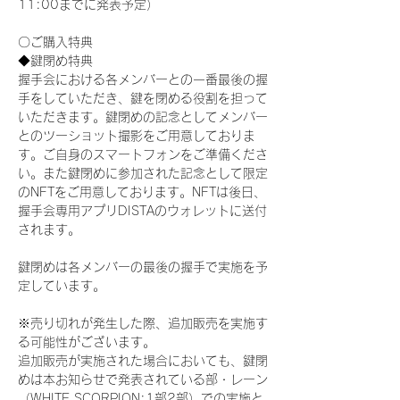
11:00までに発表予定）
〇ご購入特典
◆鍵閉め特典
握手会における各メンバーとの一番最後の握
手をしていただき、鍵を閉める役割を担って
いただきます。鍵閉めの記念としてメンバー
とのツーショット撮影をご用意しておりま
す。ご自身のスマートフォンをご準備くださ
い。また鍵閉めに参加された記念として限定
のNFTをご用意しております。NFTは後日、
握手会専用アプリDISTAのウォレットに送付
されます。
鍵閉めは各メンバーの最後の握手で実施を予
定しています。
※売り切れが発生した際、追加販売を実施す
る可能性がございます。
追加販売が実施された場合においても、鍵閉
めは本お知らせで発表されている部・レーン
（WHITE SCORPION:1部2部）での実施と