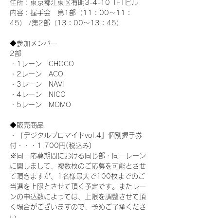
住所：東京都江東区有明3-4-10 TFTビル
内容：握手会　第1部（11：00～11：
45） /第2部（13：00～13：45）
◆参加メンバー
2部 
・1レーン　CHOCO
・2レーン　ACO
・3レーン　NAVI
・4レーン　NICO
・5レーン　MOMO
◆販売商品
・『デジタルブロマイドvol.4』個別握手券
付・・・1,700円(税込み)
※同一応募期間における同じ部・同一レーン
に関しまして、複数枚のご応募を可能とさせ
て頂きますが、1名様最大で100枚までのご
当選を上限とさせて頂く予定です。またレー
ンの申込数によっては、上限を調整させて頂
く場合がございますので、予めご了承くださ
い。