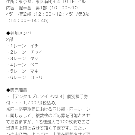
住所：東京都江東区有明3-4-10 TFTビル
内容：握手会　第1部（10：00～10：
45） /第2部（12：00～12：45）/第3部
（14：00～14：45）
◆参加メンバー
2部 
・1レーン　イチ
・2レーン　チャイ
・3レーン　タマ
・4レーン　ペロ
・5レーン　マキ
・6レーン　コトリ
◆販売商品
・『デジタルブロマイドvol.4』個別握手券
付・・・1,700円(税込み)
※同一応募期間における同じ部・同一レーン
に関しまして、複数枚のご応募を可能とさせ
て頂きますが、1名様最大で100枚までのご
当選を上限とさせて頂く予定です。またレー
ンの申込数によっては、上限を調整させて頂