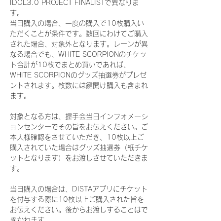
IDOL3.0 PROJECT FINALISTで異なりま
す。
当日購入の場合、一度の購入で10枚購入い
ただくことが条件です。数回にわけてご購入
された場合、対象外となります。レーンが異
なる場合でも、WHITE SCORPIONのチケッ
ト合計が10枚でまとめ買いであれば、
WHITE SCORPIONのグッズ抽選券がプレゼ
ントされます。枚数には鍵開け購入も含まれ
ます。
対象となる方は、握手会当日インフォメーシ
ョンセンターでその旨をお伝えください。ご
本人様確認をさせていただき、10枚以上ご
購入されていた場合はグッズ抽選券（紙チケ
ットとなります）をお渡しさせていただきま
す。
当日購入の場合は、DISTAアプリにチケット
を付与する際に10枚以上ご購入された旨を
お伝えください。後からお渡しすることはで
きかねます。