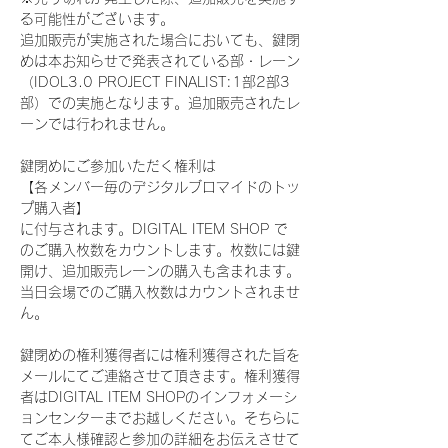
る可能性がございます。
追加販売が実施された場合においても、鍵閉
めは本お知らせで発表されている部・レーン
（IDOL3.0 PROJECT FINALIST:1部2部3
部）での実施となります。追加販売されたレ
ーンでは行われません。
鍵閉めにご参加いただく権利は
【各メンバー毎のデジタルブロマイドのトッ
プ購入者】
に付与されます。DIGITAL ITEM SHOP で
のご購入枚数をカウントします。枚数には鍵
開け、追加販売レーンの購入も含まれます。
当日会場でのご購入枚数はカウントされませ
ん。
鍵閉めの権利獲得者には権利獲得された旨を
メールにてご連絡させて頂きます。権利獲得
者はDIGITAL ITEM SHOPのインフォメーシ
ョンセンターまでお越しください。そちらに
てご本人様確認と参加の詳細をお伝えさせて