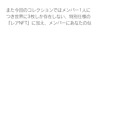
また今回のコレクションではメンバー1人に
つき世界に3枚しか存在しない、特別仕様の
『レアNFT』に加え、メンバーにあなたの似
顔絵を描いてもらえる『にがおえ会参加
NFT』もご用意しております。こちらはメン
バー1人につき5枚が上限となっておりま
す。
今回発売される『デジタルブロマイド
vol.4』購入によって獲得できる NFT の種
類は下記となります。
『撮り下ろし秋コレクション NFT』
　IDOL3.0 PROJECT FINALIST:17種類の
NFT
『撮り下ろし秋コレクション レアNFT』(メ
ンバー1人につき3枚上限の限定NFT)
　IDOL3.0 PROJECT FINALIST:17種類の
NFT(メンバー本人による手書きのコメント