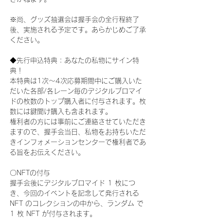
※尚、グッズ抽選会は握手会の全行程終了
後、実施される予定です。あらかじめご了承
ください。
◆先行申込特典：あなたの私物にサイン特
典！
本特典は1次〜4次応募期間中にご購入いた
だいた各部/各レーン毎のデジタルブロマイ
ドの枚数のトップ購入者に付与されます。枚
数には鍵開け購入も含まれます。
権利者の方には事前にご連絡させていただき
ますので、握手会当日、私物をお持ちいただ
きインフォメーションセンターで権利者であ
る旨をお伝えください。
〇NFTの付与
握手会後にデジタルブロマイド 1 枚につ
き、今回のイベントを記念して発行される 
NFT のコレクションの中から、ランダム で 
1 枚 NFT が付与されます。