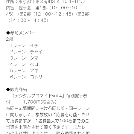
住所：東京都江東区有明3-4-10 TFTビル
内容：握手会　第1部（10：00～10：
45） /第2部（12：00～12：45）/第3部
（14：00～14：45）
◆参加メンバー
2部 
・1レーン　イチ
・2レーン　チャイ
・3レーン　タマ
・4レーン　ペロ
・5レーン　マキ
・6レーン　コトリ
◆販売商品
・『デジタルブロマイドvol.4』個別握手券
付・・・1,700円(税込み)
※同一応募期間における同じ部・同一レーン
に関しまして、複数枚のご応募を可能とさせ
て頂きますが、1名様最大で100枚までのご
当選を上限とさせて頂く予定です。またレー
ンの申込数によっては、上限を調整させて頂