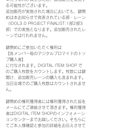
る可能性がございます。
追加販売が実施された場合においても、鍵閉
めは本お知らせで発表されている部・レーン
（IDOL3.0 PROJECT FINALIST:1部2部3
部）での実施となります。追加販売されたレ
ーンでは行われません。
鍵閉めにご参加いただく権利は
【各メンバー毎のデジタルブロマイドのトッ
プ購入者】
に付与されます。DIGITAL ITEM SHOP で
のご購入枚数をカウントします。枚数には鍵
開け、追加販売レーンの購入も含まれます。
当日会場でのご購入枚数はカウントされませ
ん。
鍵閉めの権利獲得者には権利獲得された旨を
メールにてご連絡させて頂きます。権利獲得
者はDIGITAL ITEM SHOPのインフォメーシ
ョンセンターまでお越しください。そちらに
てご本人様確認と参加の詳細をお伝えさせて