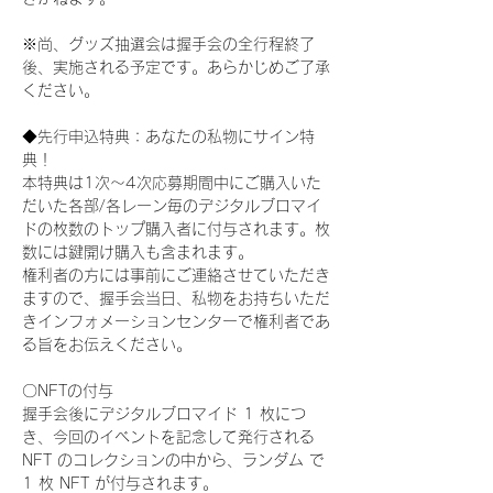
※尚、グッズ抽選会は握手会の全行程終了
後、実施される予定です。あらかじめご了承
ください。
◆先行申込特典：あなたの私物にサイン特
典！
本特典は1次〜4次応募期間中にご購入いた
だいた各部/各レーン毎のデジタルブロマイ
ドの枚数のトップ購入者に付与されます。枚
数には鍵開け購入も含まれます。
権利者の方には事前にご連絡させていただき
ますので、握手会当日、私物をお持ちいただ
きインフォメーションセンターで権利者であ
る旨をお伝えください。
〇NFTの付与
握手会後にデジタルブロマイド 1 枚につ
き、今回のイベントを記念して発行される 
NFT のコレクションの中から、ランダム で 
1 枚 NFT が付与されます。