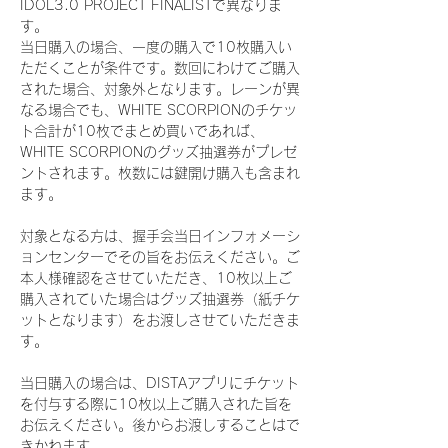
IDOL3.0 PROJECT FINALISTで異なりま
す。
当日購入の場合、一度の購入で10枚購入い
ただくことが条件です。数回にわけてご購入
された場合、対象外となります。レーンが異
なる場合でも、WHITE SCORPIONのチケッ
ト合計が10枚でまとめ買いであれば、
WHITE SCORPIONのグッズ抽選券がプレゼ
ントされます。枚数には鍵開け購入も含まれ
ます。
対象となる方は、握手会当日インフォメーシ
ョンセンターでその旨をお伝えください。ご
本人様確認をさせていただき、10枚以上ご
購入されていた場合はグッズ抽選券（紙チケ
ットとなります）をお渡しさせていただきま
す。
当日購入の場合は、DISTAアプリにチケット
を付与する際に10枚以上ご購入された旨を
お伝えください。後からお渡しすることはで
きかねます。