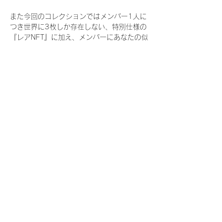
また今回のコレクションではメンバー1人に
つき世界に3枚しか存在しない、特別仕様の
『レアNFT』に加え、メンバーにあなたの似
顔絵を描いてもらえる『にがおえ会参加
NFT』もご用意しております。こちらはメン
バー1人につき5枚が上限となっておりま
す。
今回発売される『デジタルブロマイド
vol.4』購入によって獲得できる NFT の種
類は下記となります。
『撮り下ろし秋コレクション NFT』
　IDOL3.0 PROJECT FINALIST:17種類の
NFT
『撮り下ろし秋コレクション レアNFT』(メ
ンバー1人につき3枚上限の限定NFT)
　IDOL3.0 PROJECT FINALIST:17種類の
NFT(メンバー本人による手書きのコメント