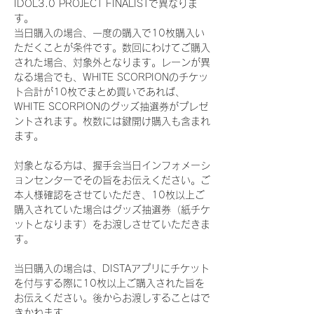
IDOL3.0 PROJECT FINALISTで異なりま
す。
当日購入の場合、一度の購入で10枚購入い
ただくことが条件です。数回にわけてご購入
された場合、対象外となります。レーンが異
なる場合でも、WHITE SCORPIONのチケッ
ト合計が10枚でまとめ買いであれば、
WHITE SCORPIONのグッズ抽選券がプレゼ
ントされます。枚数には鍵開け購入も含まれ
ます。
対象となる方は、握手会当日インフォメーシ
ョンセンターでその旨をお伝えください。ご
本人様確認をさせていただき、10枚以上ご
購入されていた場合はグッズ抽選券（紙チケ
ットとなります）をお渡しさせていただきま
す。
当日購入の場合は、DISTAアプリにチケット
を付与する際に10枚以上ご購入された旨を
お伝えください。後からお渡しすることはで
きかねます。