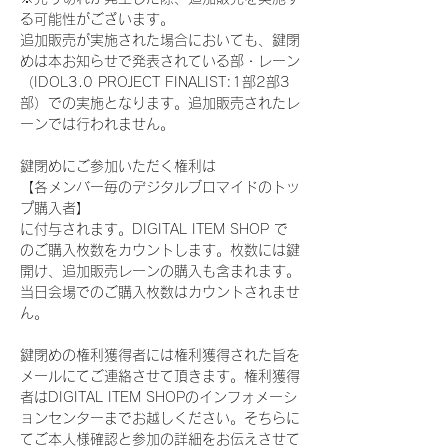
る可能性がございます。
追加販売が実施された場合においても、鍵閉
めは本お知らせで発表されている部・レーン
（IDOL3.0 PROJECT FINALIST:1部2部3
部）での実施となります。追加販売されたレ
ーンでは行われません。
鍵閉めにご参加いただく権利は
【各メンバー毎のデジタルブロマイドのトッ
プ購入者】
に付与されます。DIGITAL ITEM SHOP で
のご購入枚数をカウントします。枚数には鍵
開け、追加販売レーンの購入も含まれます。
当日会場でのご購入枚数はカウントされませ
ん。
鍵閉めの権利獲得者には権利獲得された旨を
メールにてご連絡させて頂きます。権利獲得
者はDIGITAL ITEM SHOPのインフォメーシ
ョンセンターまでお越しください。そちらに
てご本人様確認と参加の詳細をお伝えさせて