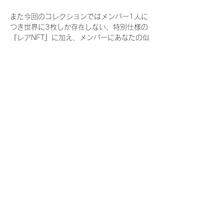
また今回のコレクションではメンバー1人に
つき世界に3枚しか存在しない、特別仕様の
『レアNFT』に加え、メンバーにあなたの似
顔絵を描いてもらえる『にがおえ会参加
NFT』もご用意しております。こちらはメン
バー1人につき5枚が上限となっておりま
す。
今回発売される『デジタルブロマイド
vol.4』購入によって獲得できる NFT の種
類は下記となります。
『撮り下ろし秋コレクション NFT』
　IDOL3.0 PROJECT FINALIST:17種類の
NFT
『撮り下ろし秋コレクション レアNFT』(メ
ンバー1人につき3枚上限の限定NFT)
　IDOL3.0 PROJECT FINALIST:17種類の
NFT(メンバー本人による手書きのコメント