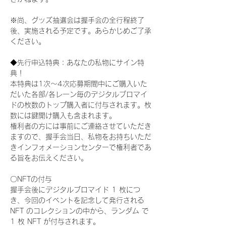
※尚、グッズ抽選会は握手会の全行程終了
後、実施される予定です。あらかじめご了承
ください。
◆先行申込特典：あなたの私物にサイン特
典！
本特典は1次〜4次応募期間中にご購入いた
だいた各部/各レーン毎のデジタルブロマイ
ドの枚数のトップ購入者に付与されます。枚
数には鍵開け購入も含まれます。
権利者の方には事前にご連絡させていただき
ますので、握手会当日、私物をお持ちいただ
きインフォメーションセンターで権利者であ
る旨をお伝えください。
〇NFTの付与
握手会後にデジタルブロマイド 1 枚につ
き、今回のイベントを記念して発行される 
NFT のコレクションの中から、ランダム で 
1 枚 NFT が付与されます。