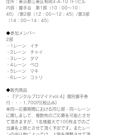
住所：東京都江東区有明3-4-10 TFTビル
内容：握手会　第1部（10：00～10：
45） /第2部（12：00～12：45）/第3部
（14：00～14：45）
◆参加メンバー
2部 
・1レーン　イチ
・2レーン　チャイ
・3レーン　タマ
・4レーン　ペロ
・5レーン　マキ
・6レーン　コトリ
◆販売商品
・『デジタルブロマイドvol.4』個別握手券
付・・・1,700円(税込み)
※同一応募期間における同じ部・同一レーン
に関しまして、複数枚のご応募を可能とさせ
て頂きますが、1名様最大で100枚までのご
当選を上限とさせて頂く予定です。またレー
ンの申込数によっては、上限を調整させて頂