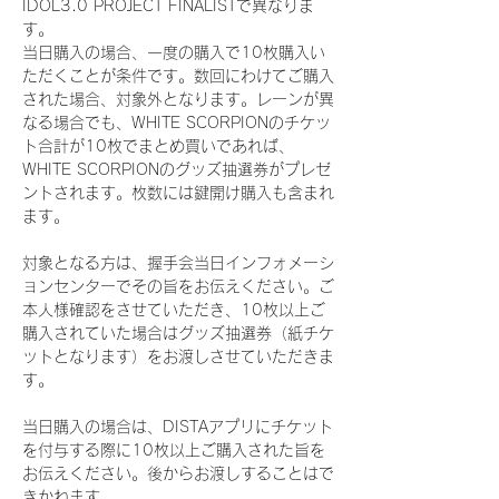
IDOL3.0 PROJECT FINALISTで異なりま
す。
当日購入の場合、一度の購入で10枚購入い
ただくことが条件です。数回にわけてご購入
された場合、対象外となります。レーンが異
なる場合でも、WHITE SCORPIONのチケッ
ト合計が10枚でまとめ買いであれば、
WHITE SCORPIONのグッズ抽選券がプレゼ
ントされます。枚数には鍵開け購入も含まれ
ます。
対象となる方は、握手会当日インフォメーシ
ョンセンターでその旨をお伝えください。ご
本人様確認をさせていただき、10枚以上ご
購入されていた場合はグッズ抽選券（紙チケ
ットとなります）をお渡しさせていただきま
す。
当日購入の場合は、DISTAアプリにチケット
を付与する際に10枚以上ご購入された旨を
お伝えください。後からお渡しすることはで
きかねます。