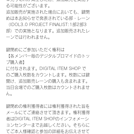
る可能性がございます。
追加販売が実施された場合においても、鍵閉
めは本お知らせで発表されている部・レーン
（IDOL3.0 PROJECT FINALIST:1部2部3
部）での実施となります。追加販売されたレ
ーンでは行われません。
鍵閉めにご参加いただく権利は
【各メンバー毎のデジタルブロマイドのトッ
プ購入者】
に付与されます。DIGITAL ITEM SHOP で
のご購入枚数をカウントします。枚数には鍵
開け、追加販売レーンの購入も含まれます。
当日会場でのご購入枚数はカウントされませ
ん。
鍵閉めの権利獲得者には権利獲得された旨を
メールにてご連絡させて頂きます。権利獲得
者はDIGITAL ITEM SHOPのインフォメーシ
ョンセンターまでお越しください。そちらに
てご本人様確認と参加の詳細をお伝えさせて