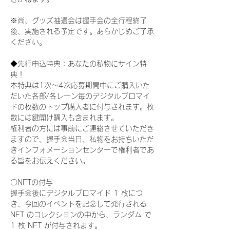
※尚、グッズ抽選会は握手会の全行程終了
後、実施される予定です。あらかじめご了承
ください。
◆先行申込特典：あなたの私物にサイン特
典！
本特典は1次〜4次応募期間中にご購入いた
だいた各部/各レーン毎のデジタルブロマイ
ドの枚数のトップ購入者に付与されます。枚
数には鍵開け購入も含まれます。
権利者の方には事前にご連絡させていただき
ますので、握手会当日、私物をお持ちいただ
きインフォメーションセンターで権利者であ
る旨をお伝えください。
〇NFTの付与
握手会後にデジタルブロマイド 1 枚につ
き、今回のイベントを記念して発行される 
NFT のコレクションの中から、ランダム で 
1 枚 NFT が付与されます。