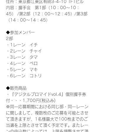
住所：東京都江東区有明3-4-10 TFTビル
内容：握手会　第1部（10：00～10：
45） /第2部（12：00～12：45）/第3部
（14：00～14：45）
◆参加メンバー
2部 
・1レーン　イチ
・2レーン　チャイ
・3レーン　タマ
・4レーン　ペロ
・5レーン　マキ
・6レーン　コトリ
◆販売商品
・『デジタルブロマイドvol.4』個別握手券
付・・・1,700円(税込み)
※同一応募期間における同じ部・同一レーン
に関しまして、複数枚のご応募を可能とさせ
て頂きますが、1名様最大で100枚までのご
当選を上限とさせて頂く予定です。またレー
ンの申込数によっては、上限を調整させて頂