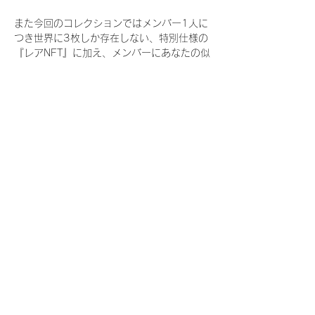
また今回のコレクションではメンバー1人に
つき世界に3枚しか存在しない、特別仕様の
『レアNFT』に加え、メンバーにあなたの似
顔絵を描いてもらえる『にがおえ会参加
NFT』もご用意しております。こちらはメン
バー1人につき5枚が上限となっておりま
す。
今回発売される『デジタルブロマイド
vol.4』購入によって獲得できる NFT の種
類は下記となります。
『撮り下ろし秋コレクション NFT』
　IDOL3.0 PROJECT FINALIST:17種類の
NFT
『撮り下ろし秋コレクション レアNFT』(メ
ンバー1人につき3枚上限の限定NFT)
　IDOL3.0 PROJECT FINALIST:17種類の
NFT(メンバー本人による手書きのコメント