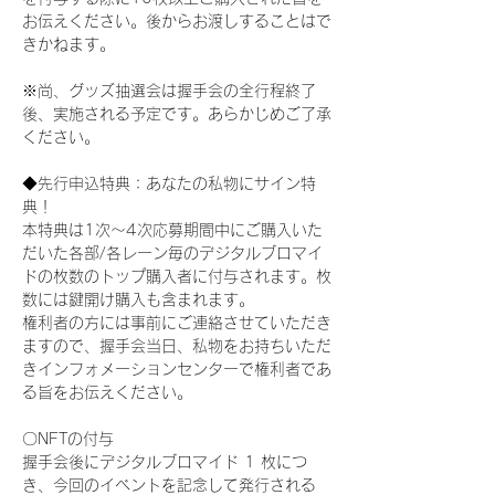
お伝えください。後からお渡しすることはで
きかねます。
※尚、グッズ抽選会は握手会の全行程終了
後、実施される予定です。あらかじめご了承
ください。
◆先行申込特典：あなたの私物にサイン特
典！
本特典は1次〜4次応募期間中にご購入いた
だいた各部/各レーン毎のデジタルブロマイ
ドの枚数のトップ購入者に付与されます。枚
数には鍵開け購入も含まれます。
権利者の方には事前にご連絡させていただき
ますので、握手会当日、私物をお持ちいただ
きインフォメーションセンターで権利者であ
る旨をお伝えください。
〇NFTの付与
握手会後にデジタルブロマイド 1 枚につ
き、今回のイベントを記念して発行される 