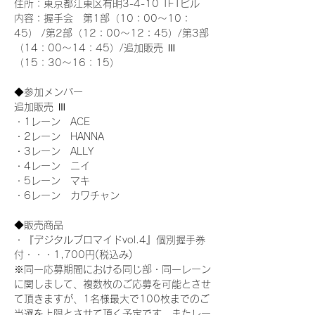
住所：東京都江東区有明3-4-10 TFTビル
内容：握手会　第1部（10：00～10：
45） /第2部（12：00～12：45）/第3部
（14：00～14：45）/追加販売 Ⅲ 
（15：30～16：15）
◆参加メンバー
追加販売 Ⅲ
・1レーン　ACE
・2レーン　HANNA
・3レーン　ALLY
・4レーン　ニイ
・5レーン　マキ
・6レーン　カワチャン
◆販売商品
・『デジタルブロマイドvol.4』個別握手券
付・・・1,700円(税込み)
※同一応募期間における同じ部・同一レーン
に関しまして、複数枚のご応募を可能とさせ
て頂きますが、1名様最大で100枚までのご
当選を上限とさせて頂く予定です。またレー