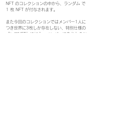
NFT のコレクションの中から、ランダム で 
1 枚 NFT が付与されます。
また今回のコレクションではメンバー1人に
つき世界に3枚しか存在しない、特別仕様の
『レアNFT』に加え、メンバーにあなたの似
顔絵を描いてもらえる『にがおえ会参加
NFT』もご用意しております。こちらはメン
バー1人につき5枚が上限となっておりま
す。
今回発売される『デジタルブロマイド
vol.4』購入によって獲得できる NFT の種
類は下記となります。
『撮り下ろし秋コレクション NFT』
　IDOL3.0 PROJECT FINALIST:17種類の
NFT
『撮り下ろし秋コレクション レアNFT』(メ
ンバー1人につき3枚上限の限定NFT)