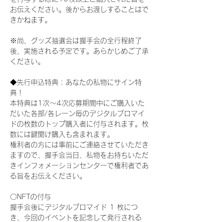
お伝えください。後からお渡しすることはで
きかねます。
※尚、グッズ抽選会は握手会の全行程終了
後、実施される予定です。あらかじめご了承
ください。
◆先行申込特典：あなたの私物にサイン特
典！
本特典は1次〜4次応募期間中にご購入いた
だいた各部/各レーン毎のデジタルブロマイ
ドの枚数のトップ購入者に付与されます。枚
数には鍵開け購入も含まれます。
権利者の方には事前にご連絡させていただき
ますので、握手会当日、私物をお持ちいただ
きインフォメーションセンターで権利者であ
る旨をお伝えください。
〇NFTの付与
握手会後にデジタルブロマイド 1 枚につ
き、今回のイベントを記念して発行される 