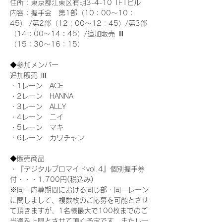
住所：東京都江東区有明3-4-10 TFTビル
内容：握手会　第1部（10：00～10：
45） /第2部（12：00～12：45）/第3部
（14：00～14：45）/追加販売 Ⅲ 
（15：30～16：15）
◆参加メンバー
追加販売 Ⅲ
・1レーン　ACE
・2レーン　HANNA
・3レーン　ALLY
・4レーン　ニイ
・5レーン　マキ
・6レーン　カワチャン
◆販売商品
・『デジタルブロマイドvol.4』個別握手券
付・・・1,700円(税込み)
※同一応募期間における同じ部・同一レーン
に関しまして、複数枚のご応募を可能とさせ
て頂きますが、1名様最大で100枚までのご
当選を上限とさせて頂く予定です。またレー