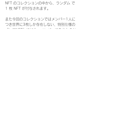
NFT のコレクションの中から、ランダム で 
1 枚 NFT が付与されます。
また今回のコレクションではメンバー1人に
つき世界に3枚しか存在しない、特別仕様の
『レアNFT』に加え、メンバーにあなたの似
顔絵を描いてもらえる『にがおえ会参加
NFT』もご用意しております。こちらはメン
バー1人につき5枚が上限となっておりま
す。
今回発売される『デジタルブロマイド
vol.4』購入によって獲得できる NFT の種
類は下記となります。
『撮り下ろし秋コレクション NFT』
　IDOL3.0 PROJECT FINALIST:17種類の
NFT
『撮り下ろし秋コレクション レアNFT』(メ
ンバー1人につき3枚上限の限定NFT)