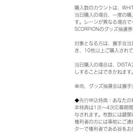
購入数のカウントは、WHITE S
当日購入の場合、一度の購
す。レーンが異なる場合でも、
SCORPIONのグッズ抽
対象となる方は、握手会当
き、10枚以上ご購入され
当日購入の場合は、DIS
しすることはできかねます
※尚、グッズ抽選会は握手
◆先行申込特典：あなたの
本特典は1次〜4次応募期
与されます。枚数には鍵開
権利者の方には事前にご連
ターで権利者である旨をお