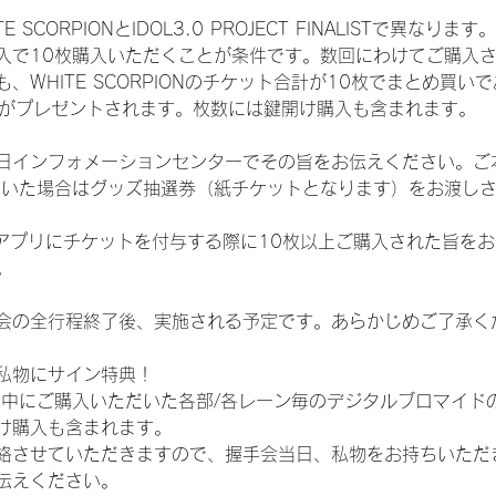
CORPIONとIDOL3.0 PROJECT FINALISTで異なります。
入で10枚購入いただくことが条件です。数回にわけてご購入
WHITE SCORPIONのチケット合計が10枚でまとめ買いであ
選券がプレゼントされます。枚数には鍵開け購入も含まれます。
日インフォメーションセンターでその旨をお伝えください。ご
ていた場合はグッズ抽選券（紙チケットとなります）をお渡し
TAアプリにチケットを付与する際に10枚以上ご購入された旨を
。
会の全行程終了後、実施される予定です。あらかじめご了承く
私物にサイン特典！
間中にご購入いただいた各部/各レーン毎のデジタルブロマイド
け購入も含まれます。
絡させていただきますので、握手会当日、私物をお持ちいただ
伝えください。