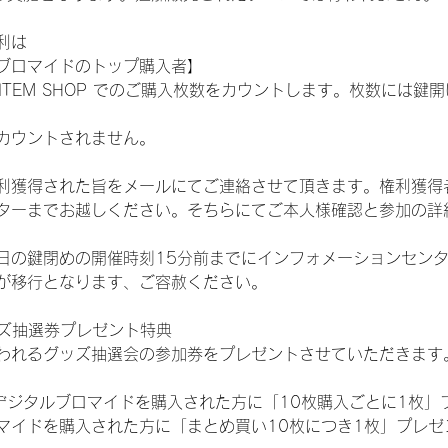
利は
ブロマイドのトップ購入者】
L ITEM SHOP でのご購入枚数をカウントします。枚数には
カウントされません。
得された旨をメールにてご連絡させて頂きます。権利獲得者はDIG
ターまでお越しください。そちらにてご本人様確認と参加の詳
日の鍵閉めの開催時刻15分前までにインフォメーションセン
が移行となります、ご容赦ください。
ッズ抽選券プレゼント特典
われるグッズ抽選会の参加券をプレゼントさせていただきます
SHOPでデジタルブロマイドを購入された方に「10枚購入ごとに1枚
マイドを購入された方に「まとめ買い10枚につき1枚」プレゼ