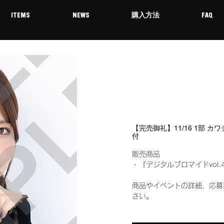
ITEMS
NEWS
購入方法
FAQ
【完売御礼】11/16 1部 
付
販売商品
・『デジタルブロマイドvol.
商品やイベントの詳細、応募
さい。