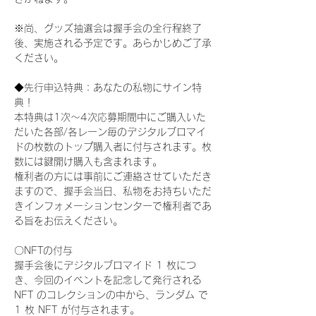
※尚、グッズ抽選会は握手会の全行程終了
後、実施される予定です。あらかじめご了承
ください。
◆先行申込特典：あなたの私物にサイン特
典！
本特典は1次〜4次応募期間中にご購入いた
だいた各部/各レーン毎のデジタルブロマイ
ドの枚数のトップ購入者に付与されます。枚
数には鍵開け購入も含まれます。
権利者の方には事前にご連絡させていただき
ますので、握手会当日、私物をお持ちいただ
きインフォメーションセンターで権利者であ
る旨をお伝えください。
〇NFTの付与
握手会後にデジタルブロマイド 1 枚につ
き、今回のイベントを記念して発行される 
NFT のコレクションの中から、ランダム で 
1 枚 NFT が付与されます。