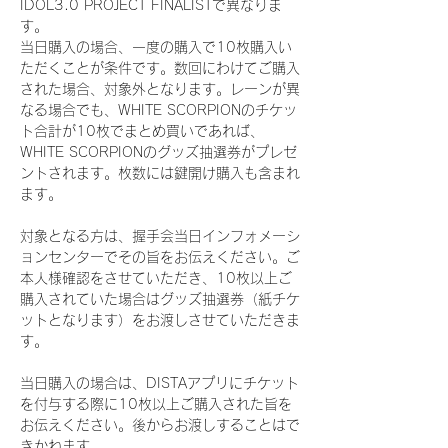
IDOL3.0 PROJECT FINALISTで異なりま
す。
当日購入の場合、一度の購入で10枚購入い
ただくことが条件です。数回にわけてご購入
された場合、対象外となります。レーンが異
なる場合でも、WHITE SCORPIONのチケッ
ト合計が10枚でまとめ買いであれば、
WHITE SCORPIONのグッズ抽選券がプレゼ
ントされます。枚数には鍵開け購入も含まれ
ます。
対象となる方は、握手会当日インフォメーシ
ョンセンターでその旨をお伝えください。ご
本人様確認をさせていただき、10枚以上ご
購入されていた場合はグッズ抽選券（紙チケ
ットとなります）をお渡しさせていただきま
す。
当日購入の場合は、DISTAアプリにチケット
を付与する際に10枚以上ご購入された旨を
お伝えください。後からお渡しすることはで
きかねます。