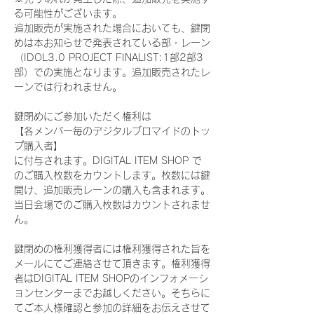
る可能性がございます。
追加販売が実施された場合においても、鍵閉
めは本お知らせで発表されている部・レーン
（IDOL3.0 PROJECT FINALIST:1部2部3
部）での実施となります。追加販売されたレ
ーンでは行われません。
鍵閉めにご参加いただく権利は
【各メンバー毎のデジタルブロマイドのトッ
プ購入者】
に付与されます。DIGITAL ITEM SHOP で
のご購入枚数をカウントします。枚数には鍵
開け、追加販売レーンの購入も含まれます。
当日会場でのご購入枚数はカウントされませ
ん。
鍵閉めの権利獲得者には権利獲得された旨を
メールにてご連絡させて頂きます。権利獲得
者はDIGITAL ITEM SHOPのインフォメーシ
ョンセンターまでお越しください。そちらに
てご本人様確認と参加の詳細をお伝えさせて