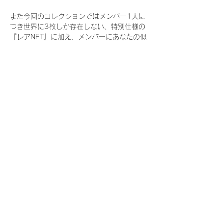
また今回のコレクションではメンバー1人に
つき世界に3枚しか存在しない、特別仕様の
『レアNFT』に加え、メンバーにあなたの似
顔絵を描いてもらえる『にがおえ会参加
NFT』もご用意しております。こちらはメン
バー1人につき5枚が上限となっておりま
す。
今回発売される『デジタルブロマイド
vol.4』購入によって獲得できる NFT の種
類は下記となります。
『撮り下ろし秋コレクション NFT』
　IDOL3.0 PROJECT FINALIST:17種類の
NFT
『撮り下ろし秋コレクション レアNFT』(メ
ンバー1人につき3枚上限の限定NFT)
　IDOL3.0 PROJECT FINALIST:17種類の
NFT(メンバー本人による手書きのコメント