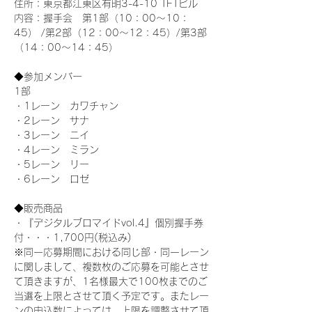
住所：東京都江東区有明3-4-10 TFTビル
内容：握手会　第1部（10：00～10：
45） /第2部（12：00～12：45）/第3部
（14：00～14：45）
◆参加メンバー
1部 
・1レーン　カワチャン
・2レーン　サナ
・3レーン　ニイ
・4レーン　ミラン
・5レーン　リー
・6レーン　ロゼ
◆販売商品
・『デジタルブロマイドvol.4』個別握手券
付・・・1,700円(税込み)
※同一応募期間における同じ部・同一レーン
に関しまして、複数枚のご応募を可能とさせ
て頂きますが、1名様最大で100枚までのご
当選を上限とさせて頂く予定です。またレー
ンの申込数によっては、上限を調整させて頂