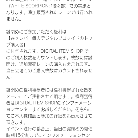
（WHITE SCORPION:1部2部）での実施と
なります。追加販売されたレーンでは行われ
ません。
鍵閉めにご参加いただく権利は
【各メンバー毎のデジタルブロマイドのトッ
プ購入者】
に付与されます。DIGITAL ITEM SHOP で
のご購入枚数をカウントします。枚数には鍵
開け、追加販売レーンの購入も含まれます。
当日会場でのご購入枚数はカウントされませ
ん。
鍵閉めの権利獲得者には権利獲得された旨を
メールにてご連絡させて頂きます。権利獲得
者はDIGITAL ITEM SHOPのインフォメーシ
ョンセンターまでお越しください。そちらに
てご本人様確認と参加の詳細をお伝えさせて
頂きます。
イベント進行の都合上、当日の鍵閉めの開催
時刻15分前までにインフォメーションセン