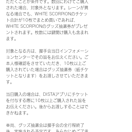
ただくことが条件です。数回にわけてご購入
された場合、対象外となります。レーンが異
なる場合でも、WHITE SCORPIONのチケッ
ト合計が10枚でまとめ買いであれば、
WHITE SCORPIONのグッズ抽選券がプレゼ
ントされます。枚数には鍵開け購入も含まれ
ます。
対象となる方は、握手会当日インフォメーシ
ョンセンターでその旨をお伝えください。ご
本人様確認をさせていただき、10枚以上ご
購入されていた場合はグッズ抽選券（紙チケ
ットとなります）をお渡しさせていただきま
す。
当日購入の場合は、DISTAアプリにチケット
を付与する際に10枚以上ご購入された旨を
お伝えください。後からお渡しすることはで
きかねます。
※尚、グッズ抽選会は握手会の全行程終了
後、実施される予定です。あらかじめご了承