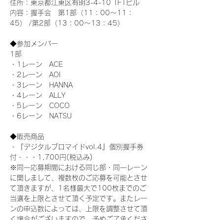
住所：東京都江東区有明3-4-10 TFTビル
内容：握手会　第1部（11：00～11：
45） /第2部（13：00～13：45）
◆参加メンバー
1部 
・1レーン　ACE
・2レーン　AOI
・3レーン　HANNA
・4レーン　ALLY
・5レーン　COCO
・6レーン　NATSU
◆販売商品
・『デジタルブロマイドvol.4』個別握手券
付・・・1,700円(税込み)
※同一応募期間における同じ部・同一レーン
に関しまして、複数枚のご応募を可能とさせ
て頂きますが、1名様最大で100枚までのご
当選を上限とさせて頂く予定です。またレー
ンの申込数によっては、上限を調整させて頂
く場合がございますので、予めご了承くださ