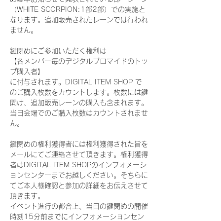
（WHITE SCORPION:1部2部）での実施と
なります。追加販売されたレーンでは行われ
ません。
鍵閉めにご参加いただく権利は
【各メンバー毎のデジタルブロマイドのトッ
プ購入者】
に付与されます。DIGITAL ITEM SHOP で
のご購入枚数をカウントします。枚数には鍵
開け、追加販売レーンの購入も含まれます。
当日会場でのご購入枚数はカウントされませ
ん。
鍵閉めの権利獲得者には権利獲得された旨を
メールにてご連絡させて頂きます。権利獲得
者はDIGITAL ITEM SHOPのインフォメーシ
ョンセンターまでお越しください。そちらに
てご本人様確認と参加の詳細をお伝えさせて
頂きます。
イベント進行の都合上、当日の鍵閉めの開催
時刻15分前までにインフォメーションセン