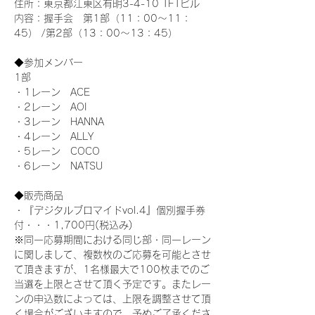
住所：東京都江東区有明3-4-10 TFTビル
内容：握手会　第1部（11：00～11：
45） /第2部（13：00～13：45）
◆参加メンバー
1部 
・1レーン　ACE
・2レーン　AOI
・3レーン　HANNA
・4レーン　ALLY
・5レーン　COCO
・6レーン　NATSU
◆販売商品
・『デジタルブロマイドvol.4』個別握手券
付・・・1,700円(税込み)
※同一応募期間における同じ部・同一レーン
に関しまして、複数枚のご応募を可能とさせ
て頂きますが、1名様最大で100枚までのご
当選を上限とさせて頂く予定です。またレー
ンの申込数によっては、上限を調整させて頂
く場合がございますので、予めご了承くださ