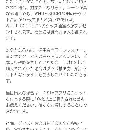
ただくことが条件です。数回にわけてご購入
された場合、対象外となります。レーンが異
なる場合でも、WHITE SCORPIONのチケッ
ト合計が10枚でまとめ買いであれば、
WHITE SCORPIONのグッズ抽選券がプレゼ
ントされます。枚数には鍵開け購入も含まれ
ます。
対象となる方は、握手会当日インフォメーシ
ョンセンターでその旨をお伝えください。ご
本人様確認をさせていただき、10枚以上ご
購入されていた場合はグッズ抽選券（紙チケ
ットとなります）をお渡しさせていただきま
す。
当日購入の場合は、DISTAアプリにチケット
を付与する際に10枚以上ご購入された旨を
お伝えください。後からお渡しすることはで
きかねます。
※尚、グッズ抽選会は握手会の全行程終了
後、実施される予定です。あらかじめご了承