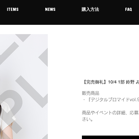
ITEMS
NEWS
購入方法
FAQ
【完売御礼】10/4 1部 鈴野
販売商品
・『デジタルブロマイドvol.
商品やイベントの詳細、応募
さい。