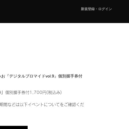
新規登録・ログイン
 みお『デジタルブロマイドvol.9』個別握手券付
9』個別握手券付1,700円(税込み)
期間などは以下イベントについてをご確認くだ