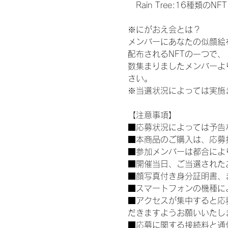
　Rain Tree:16種類のNFT
※にがおえ会とは？
メンバーにあなたの似顔絵
配布されるNFTの一つで
数集まりましたメンバーよ
さい。
※当選状況によっては実施
【注意事項】
■応募状況によっては予告
■本商品のご購入は、応募
■参加メンバーは都合によ
■開催当日、ご当選された
■顔写真付き身分証明書、
■スマートフォンの機種に
■アクセスが集中すると応
だきますようお願いいたし
■応募に関する接続料と通