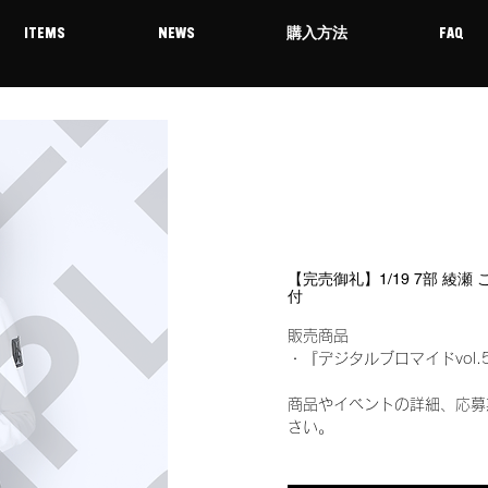
ITEMS
NEWS
購入方法
FAQ
【完売御礼】1/19 7部 綾瀬
付
販売商品
・『デジタルブロマイドvol.
商品やイベントの詳細、応募
さい。