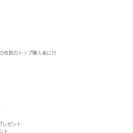
イドの枚数のトップ購入者に付
。
」プレゼント
ント