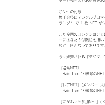
ターで権利者である旨をお
〇NFTの付与
握手会後にデジタルブロマイ
ランダム で 1 枚 NFT 
また今回のコレクションで
ーにあなたの似顔絵を描い
枚が上限となっております
今回発売される『デジタルブ
『通常NFT』
　Rain Tree:16種類のNFT
『レアNFT』(メンバー1人
　Rain Tree:16種類
『にがおえ会参加NFT』(