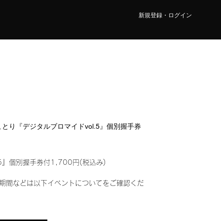
新規登録・ログイン
 ことり『デジタルブロマイドvol.5』個別握手券
5』個別握手券付1,700円(税込み)
期間などは以下イベントについてをご確認くだ