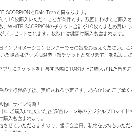
SCORPIONとRain Treeで異なります。
入で10枚購入いただくことが条件です。数回にわけてご購入
WHITE SCORPIONのチケット合計が10枚でまとめ買いであ
選券がプレゼントされます。枚数には鍵開け購入も含まれます。
日インフォメーションセンターでその旨をお伝えください。ご
ていた場合はグッズ抽選券（紙チケットとなります）をお渡し
TAアプリにチケットを付与する際に10枚以上ご購入された旨を
。
会の全行程終了後、実施される予定です。あらかじめご了承く
私物にサイン特典！
間中にご購入いただいた各部/各レーン毎のデジタルブロマイド
け購入も含まれます。
絡させていただきますので、握手会当日、私物をお持ちいただ