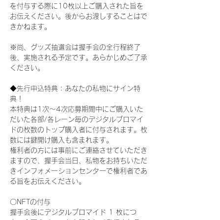
を付与する際に10枚以上ご購入された旨を
お伝えください。後からお渡しすることはで
きかねます。
※尚、グッズ抽選会は握手会の全行程終了
後、実施される予定です。あらかじめご了承
ください。
◆先行申込特典：あなたの私物にサイン特
典！
本特典は1次〜4次応募期間中にご購入いた
だいた各部/各レーン毎のデジタルブロマイ
ドの枚数のトップ購入者に付与されます。枚
数には鍵開け購入も含まれます。
権利者の方には事前にご連絡させていただき
ますので、握手会当日、私物をお持ちいただ
きインフォメーションセンターで権利者であ
る旨をお伝えください。
〇NFTの付与
握手会後にデジタルブロマイド 1 枚につ