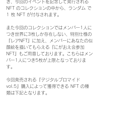
き、今回のイベントを記念して発行される 
NFT のコレクションの中から、ランダム で 
1 枚 NFT が付与されます。
また今回のコレクションではメンバー1人に
つき世界に3枚しか存在しない、特別仕様の
『レアNFT』に加え、メンバーにあなたの似
顔絵を描いてもらえる『にがおえ会参加
NFT』もご用意しております。こちらはメン
バー1人につき5枚が上限となっておりま
す。
今回発売される『デジタルブロマイド
vol.5』購入によって獲得できる NFT の種
類は下記となります。
『通常NFT』
　Rain Tree:16種類のNFT
『レアNFT』(メンバー1人につき3枚上限の
限定NFT)
　Rain Tree:16種類のNFT(メンバー本人に