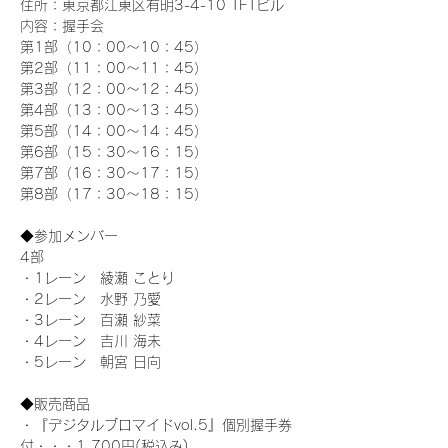
住所：東京都江東区有明3-4-10 TFTビル
内容：握手会
第1部（10：00～10：45） 
第2部（11：00～11：45）
第3部（12：00～12：45）
第4部（13：00～13：45）
第5部（14：00～14：45）
第6部（15：30～16：15）
第7部（16：30～17：15）
第8部（17：30～18：15）
◆参加メンバー
4部
・1レーン　綾瀬 ことり
・2レーン　水野 乃愛
・3レーン　百瀬 紗菜
・4レーン　吉川 海未
・5レーン　朝宮 日向
◆販売商品
・『デジタルブロマイドvol.5』個別握手券
付・・・1,700円(税込み)