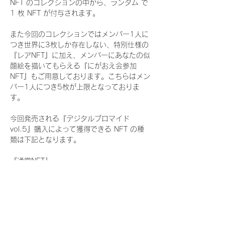
NFT のコレクションの中から、ランダム で 
1 枚 NFT が付与されます。
また今回のコレクションではメンバー1人に
つき世界に3枚しか存在しない、特別仕様の
『レアNFT』に加え、メンバーにあなたの似
顔絵を描いてもらえる『にがおえ会参加
NFT』もご用意しております。こちらはメン
バー1人につき5枚が上限となっておりま
す。
今回発売される『デジタルブロマイド
vol.5』購入によって獲得できる NFT の種
類は下記となります。
『通常NFT』
　Rain Tree:16種類のNFT
『レアNFT』(メンバー1人につき3枚上限の
限定NFT)
　Rain Tree:16種類のNFT(メンバー本人に
よる手書きのコメントとサイン入)