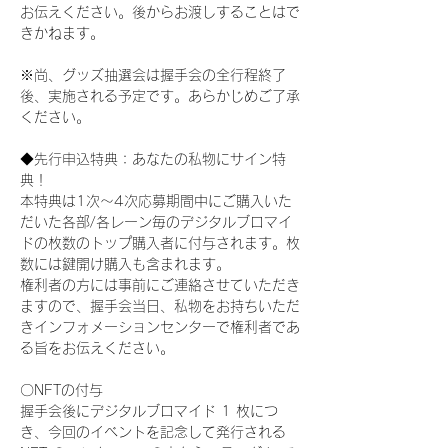
お伝えください。後からお渡しすることはで
きかねます。
※尚、グッズ抽選会は握手会の全行程終了
後、実施される予定です。あらかじめご了承
ください。
◆先行申込特典：あなたの私物にサイン特
典！
本特典は1次〜4次応募期間中にご購入いた
だいた各部/各レーン毎のデジタルブロマイ
ドの枚数のトップ購入者に付与されます。枚
数には鍵開け購入も含まれます。
権利者の方には事前にご連絡させていただき
ますので、握手会当日、私物をお持ちいただ
きインフォメーションセンターで権利者であ
る旨をお伝えください。
〇NFTの付与
握手会後にデジタルブロマイド 1 枚につ
き、今回のイベントを記念して発行される 