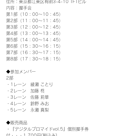
住所：東京都江東区有明3-4-10 TFTビル
内容：握手会
第1部（10：00～10：45） 
第2部（11：00～11：45）
第3部（12：00～12：45）
第4部（13：00～13：45）
第5部（14：00～14：45）
第6部（15：30～16：15）
第7部（16：30～17：15）
第8部（17：30～18：15）
◆参加メンバー
2部
・1レーン　綾瀬 ことり
・2レーン　加藤 柊
・3レーン　佐藤 莉華
・4レーン　鈴野 みお
・5レーン　永瀬 真梨
◆販売商品
・『デジタルブロマイドvol.5』個別握手券
付・・・1,700円(税込み)