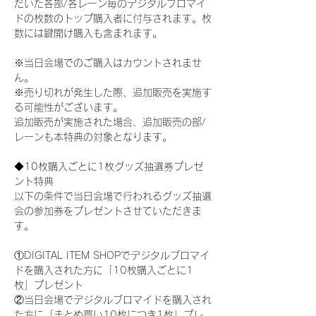
だいた各部/各レーン毎のデジタルブロマイ
ドの枚数のトップ購入者に付与されます。枚
数には鍵開け購入も含まれます。
※当日会場でのご購入はカウントされませ
ん。
※売り切れが発生した際、追加販売を実施す
る可能性がございます。
追加販売が実施された場合、追加販売の部/
レーンも本特典の対象となります。
◆10枚購入ごとに1枚グッズ抽選券プレゼ
ント特典
以下の条件で当日会場で行われるグッズ抽選
会の参加券をプレゼントさせていただきま
す。
①DIGITAL ITEM SHOPでデジタルブロマイ
ドを購入された方に「10枚購入ごとに1
枚」プレゼント
②当日会場でデジタルブロマイドを購入され
た方に「まとめ買い10枚につき1枚」プレ