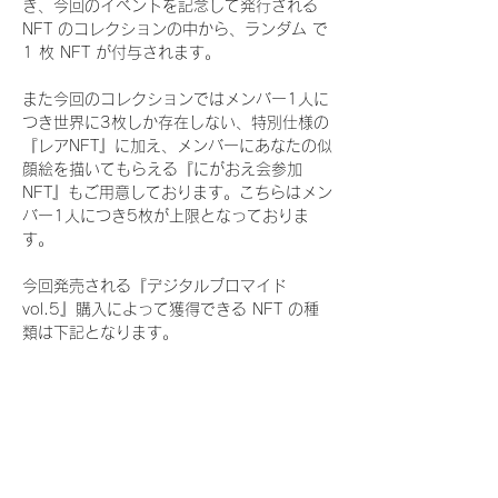
き、今回のイベントを記念して発行される 
NFT のコレクションの中から、ランダム で 
1 枚 NFT が付与されます。
また今回のコレクションではメンバー1人に
つき世界に3枚しか存在しない、特別仕様の
『レアNFT』に加え、メンバーにあなたの似
顔絵を描いてもらえる『にがおえ会参加
NFT』もご用意しております。こちらはメン
バー1人につき5枚が上限となっておりま
す。
今回発売される『デジタルブロマイド
vol.5』購入によって獲得できる NFT の種
類は下記となります。
『通常NFT』
　Rain Tree:16種類のNFT
『レアNFT』(メンバー1人につき3枚上限の
限定NFT)
　Rain Tree:16種類のNFT(メンバー本人に