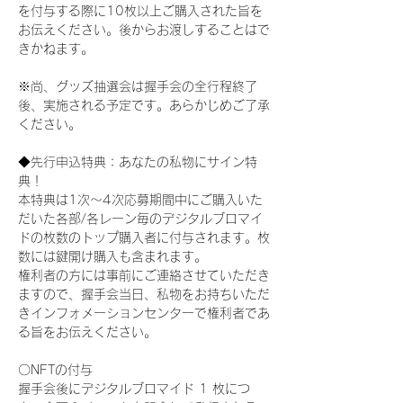
を付与する際に10枚以上ご購入された旨を
お伝えください。後からお渡しすることはで
きかねます。
※尚、グッズ抽選会は握手会の全行程終了
後、実施される予定です。あらかじめご了承
ください。
◆先行申込特典：あなたの私物にサイン特
典！
本特典は1次〜4次応募期間中にご購入いた
だいた各部/各レーン毎のデジタルブロマイ
ドの枚数のトップ購入者に付与されます。枚
数には鍵開け購入も含まれます。
権利者の方には事前にご連絡させていただき
ますので、握手会当日、私物をお持ちいただ
きインフォメーションセンターで権利者であ
る旨をお伝えください。
〇NFTの付与
握手会後にデジタルブロマイド 1 枚につ