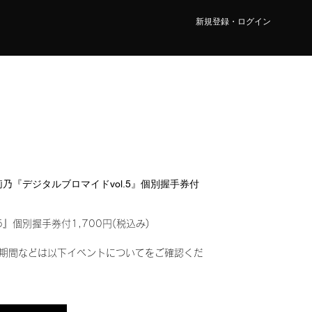
新規登録・ログイン
 莉乃『デジタルブロマイドvol.5』個別握手券付
5』個別握手券付1,700円(税込み)
期間などは以下イベントについてをご確認くだ