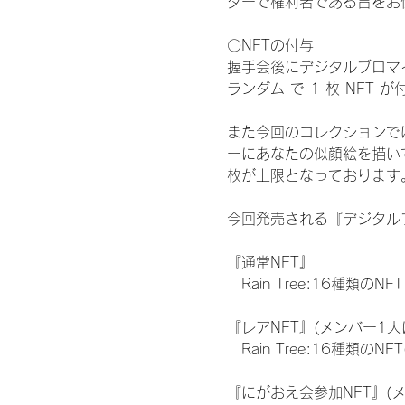
ターで権利者である旨をお
〇NFTの付与
握手会後にデジタルブロマイ
ランダム で 1 枚 NFT 
また今回のコレクションで
ーにあなたの似顔絵を描い
枚が上限となっております
今回発売される『デジタルブ
『通常NFT』
　Rain Tree:16種類のNFT
『レアNFT』(メンバー1人
　Rain Tree:16種類
『にがおえ会参加NFT』(