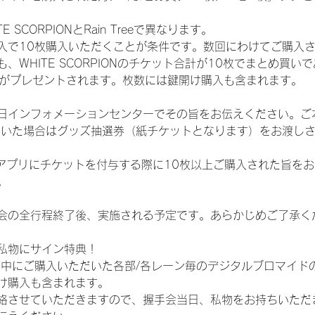
SCORPIONとRain Treeで異なります。
入で10枚購入いただくことが条件です。数回にわけてご購入
WHITE SCORPIONのチケット合計が10枚でまとめ買いであ
選券がプレゼントされます。枚数には鍵開け購入も含まれます。
日インフォメーションセンターでその旨をお伝えください。ご
ていた場合はグッズ抽選券（紙チケットとなります）をお渡し
TAアプリにチケットを付与する際に10枚以上ご購入された旨を
。
会の全行程終了後、実施される予定です。あらかじめご了承く
私物にサイン特典！
間中にご購入いただいた各部/各レーン毎のデジタルブロマイド
け購入も含まれます。
絡させていただきますので、握手会当日、私物をお持ちいただ