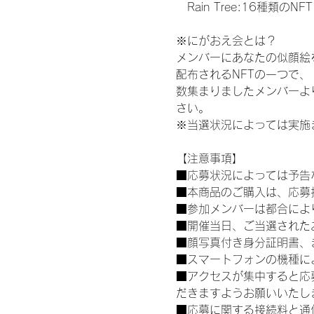
　Rain Tree:16種類のNFT
※にがおえ会とは？
メンバーにあなたの似顔絵
配布されるNFTの一つで
数集まりましたメンバーよ
さい。
※当選状況によっては実施
【注意事項】
■応募状況によっては予告
■本商品のご購入は、応募
■参加メンバーは都合によ
■開催当日、ご当選された
■顔写真付き身分証明書、
■スマートフォンの機種に
■アクセスが集中すると応
だきますようお願いいたし
■応募に関する接続料と通