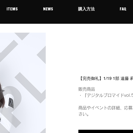
ITEMS
NEWS
購入方法
FAQ
【完売御礼】1/19 1部 遠藤
販売商品
・『デジタルブロマイドvol.
商品やイベントの詳細、応募
さい。