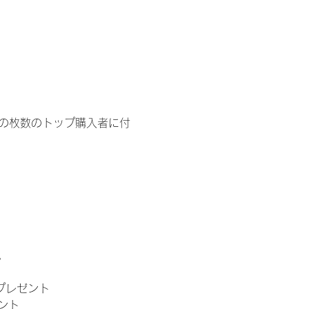
イドの枚数のトップ購入者に付
。
」プレゼント
ント