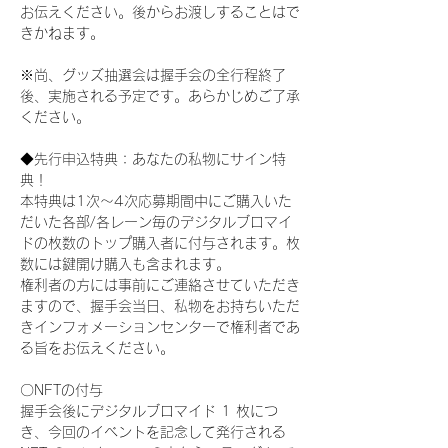
お伝えください。後からお渡しすることはで
きかねます。
※尚、グッズ抽選会は握手会の全行程終了
後、実施される予定です。あらかじめご了承
ください。
◆先行申込特典：あなたの私物にサイン特
典！
本特典は1次〜4次応募期間中にご購入いた
だいた各部/各レーン毎のデジタルブロマイ
ドの枚数のトップ購入者に付与されます。枚
数には鍵開け購入も含まれます。
権利者の方には事前にご連絡させていただき
ますので、握手会当日、私物をお持ちいただ
きインフォメーションセンターで権利者であ
る旨をお伝えください。
〇NFTの付与
握手会後にデジタルブロマイド 1 枚につ
き、今回のイベントを記念して発行される 