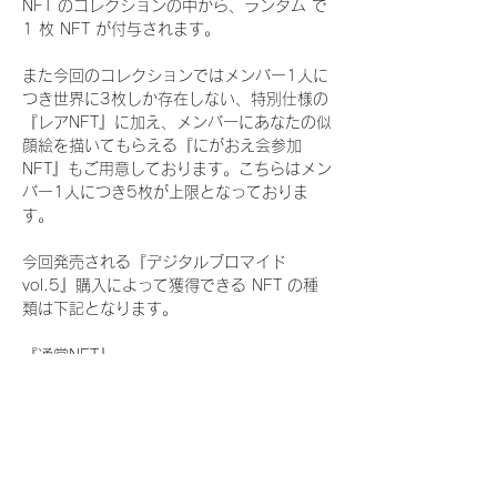
NFT のコレクションの中から、ランダム で 
1 枚 NFT が付与されます。
また今回のコレクションではメンバー1人に
つき世界に3枚しか存在しない、特別仕様の
『レアNFT』に加え、メンバーにあなたの似
顔絵を描いてもらえる『にがおえ会参加
NFT』もご用意しております。こちらはメン
バー1人につき5枚が上限となっておりま
す。
今回発売される『デジタルブロマイド
vol.5』購入によって獲得できる NFT の種
類は下記となります。
『通常NFT』
　Rain Tree:16種類のNFT
『レアNFT』(メンバー1人につき3枚上限の
限定NFT)
　Rain Tree:16種類のNFT(メンバー本人に
よる手書きのコメントとサイン入)