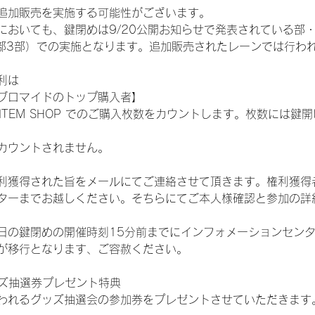
追加販売を実施する可能性がございます。
おいても、鍵閉めは9/20公開お知らせで発表されている部・レー
ST:1部2部3部）での実施となります。追加販売されたレーンでは行
利は
ブロマイドのトップ購入者】
L ITEM SHOP でのご購入枚数をカウントします。枚数には
カウントされません。
得された旨をメールにてご連絡させて頂きます。権利獲得者はDIG
ターまでお越しください。そちらにてご本人様確認と参加の詳
日の鍵閉めの開催時刻15分前までにインフォメーションセン
が移行となります、ご容赦ください。
ッズ抽選券プレゼント特典
われるグッズ抽選会の参加券をプレゼントさせていただきます