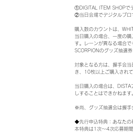
①DIGITAL ITEM 
②当日会場でデジタルブロ
購入数のカウントは、WHITE S
当日購入の場合、一度の購
す。レーンが異なる場合でも、
SCORPIONのグッズ抽
対象となる方は、握手会当
き、10枚以上ご購入され
当日購入の場合は、DIS
しすることはできかねます
※尚、グッズ抽選会は握手
◆先行申込特典：あなたの
本特典は1次〜4次応募期