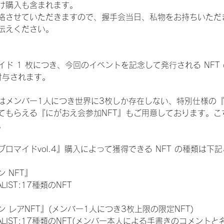
け購入も含まれます。
絡させていただきますので、握手会当日、私物をお持ちいただ
伝えください。
ド 1 枚につき、今回のイベントを記念して発行される NFT
が付与されます。
はメンバー1人につき世界に3枚しか存在しない、特別仕様の『
てもらえる『にがおえ会参加NFT』もご用意しております。こ
。
ロマイドvol.4』購入によって獲得できる NFT の種類は下
 NFT』
NALIST:17種類のNFT
 レアNFT』(メンバー1人につき3枚上限の限定NFT)
 FINALIST:17種類のNFT(メンバー本人による手書きのコメントと