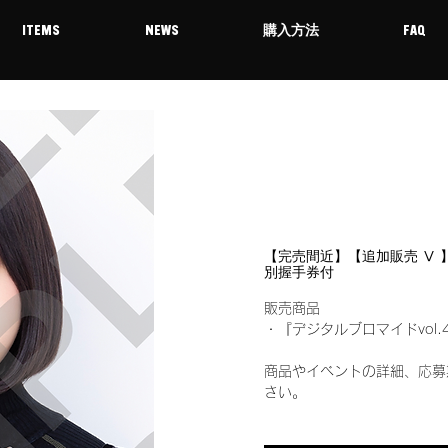
ITEMS
NEWS
購入方法
FAQ
【完売間近】【追加販売 Ⅴ 】1
別握手券付
販売商品
・『デジタルブロマイドvol.
商品やイベントの詳細、応募
さい。