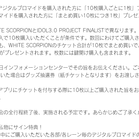
SHOPでデジタルブロマイドを購入された方に「10枚購入ごとに1枚
マイドを購入された方に「まとめ買い10枚につき1枚」プレゼ
CORPIONとIDOL3.0 PROJECT FINALISTで異なります。
入で10枚購入いただくことが条件です。数回にわけてご購入
WHITE SCORPIONのチケット合計が10枚でまとめ買いであ
選券がプレゼントされます。枚数には鍵開け購入も含まれます。
日インフォメーションセンターでその旨をお伝えください。ご
ていた場合はグッズ抽選券（紙チケットとなります）をお渡し
TAアプリにチケットを付与する際に10枚以上ご購入された旨を
。
会の全行程終了後、実施される予定です。あらかじめご了承く
私物にサイン特典！
間中にご購入いただいた各部/各レーン毎のデジタルブロマイド