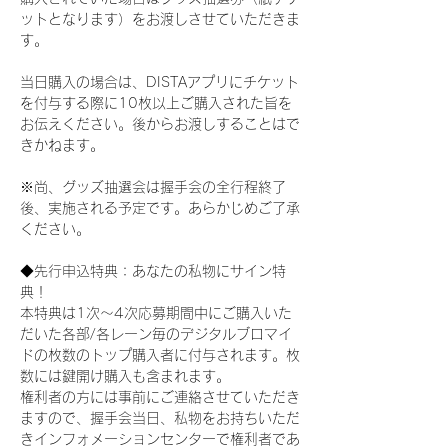
ットとなります）をお渡しさせていただきま
す。
当日購入の場合は、DISTAアプリにチケット
を付与する際に10枚以上ご購入された旨を
お伝えください。後からお渡しすることはで
きかねます。
※尚、グッズ抽選会は握手会の全行程終了
後、実施される予定です。あらかじめご了承
ください。
◆先行申込特典：あなたの私物にサイン特
典！
本特典は1次〜4次応募期間中にご購入いた
だいた各部/各レーン毎のデジタルブロマイ
ドの枚数のトップ購入者に付与されます。枚
数には鍵開け購入も含まれます。
権利者の方には事前にご連絡させていただき
ますので、握手会当日、私物をお持ちいただ
きインフォメーションセンターで権利者であ