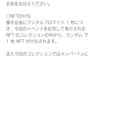
る旨をお伝えください。
〇NFTの付与
握手会後にデジタルブロマイド 1 枚につ
き、今回のイベントを記念して発行される 
NFT のコレクションの中から、ランダム で 
1 枚 NFT が付与されます。
また今回のコレクションではメンバー1人に
つき世界に3枚しか存在しない、特別仕様の
『レアNFT』に加え、メンバーにあなたの似
顔絵を描いてもらえる『にがおえ会参加
NFT』もご用意しております。こちらはメン
バー1人につき5枚が上限となっておりま
す。
今回発売される『デジタルブロマイド
vol.4』購入によって獲得できる NFT の種
類は下記となります。
『撮り下ろし秋コレクション NFT』