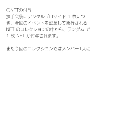
〇NFTの付与
握手会後にデジタルブロマイド 1 枚につ
き、今回のイベントを記念して発行される 
NFT のコレクションの中から、ランダム で 
1 枚 NFT が付与されます。
また今回のコレクションではメンバー1人に
つき世界に3枚しか存在しない、特別仕様の
『レアNFT』に加え、メンバーにあなたの似
顔絵を描いてもらえる『にがおえ会参加
NFT』もご用意しております。こちらはメン
バー1人につき5枚が上限となっておりま
す。
今回発売される『デジタルブロマイド
vol.4』購入によって獲得できる NFT の種
類は下記となります。
『撮り下ろし秋コレクション NFT』
　IDOL3.0 PROJECT FINALIST:17種類の