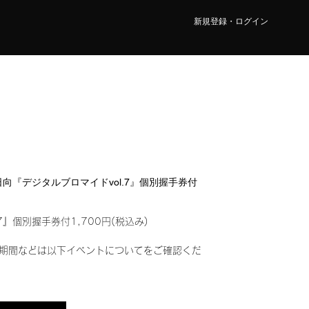
新規登録・ログイン
 日向『デジタルブロマイドvol.7』個別握手券付
7』個別握手券付1,700円(税込み)
期間などは以下イベントについてをご確認くだ