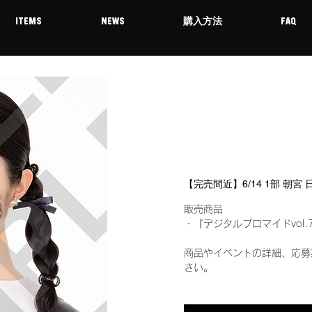
ITEMS
NEWS
購入方法
FAQ
【完売間近】6/14 1部 朝宮
販売商品
・『デジタルブロマイドvol.
商品やイベントの詳細、応募
さい。