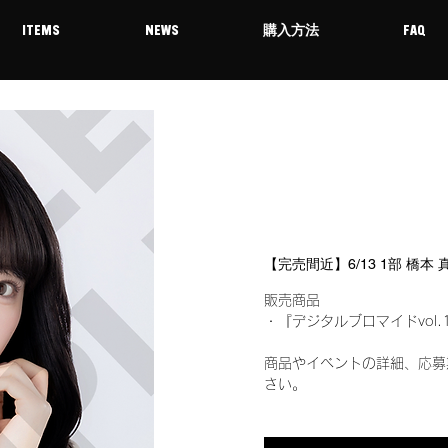
ITEMS
NEWS
購入方法
FAQ
【完売間近】6/13 1部 橋本
販売商品
・『デジタルブロマイドvol.
商品やイベントの詳細、応募
さい。