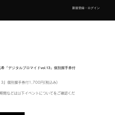
新規登録・ログイン
 真希『デジタルブロマイドvol.13』個別握手券付
13』個別握手券付1,700円(税込み)
期間などは以下イベントについてをご確認くだ