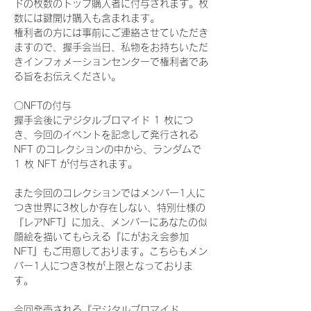
ドの枚数のトップ購入者に付与されます。枚
数には鍵開け購入も含まれます。
権利者の方には事前にご連絡させていただき
ますので、握手会当日、私物をお持ちいただ
きインフォメーションセンターで権利者であ
る旨をお伝えください。
〇NFTの付与
握手会後にデジタルブロマイド 1 枚につ
き、今回のイベントを記念して発行される 
NFT のコレクションの中から、ランダムで 
1 枚 NFT が付与されます。
また今回のコレクションではメンバー1人に
つき世界に3枚しか存在しない、特別仕様の
『レアNFT』に加え、メンバーにあなたの似
顔絵を描いてもらえる『にがおえ会参加
NFT』もご用意しております。こちらもメン
バー1人につき3枚が上限となっておりま
す。
今回発売される『デジタルブロマイド