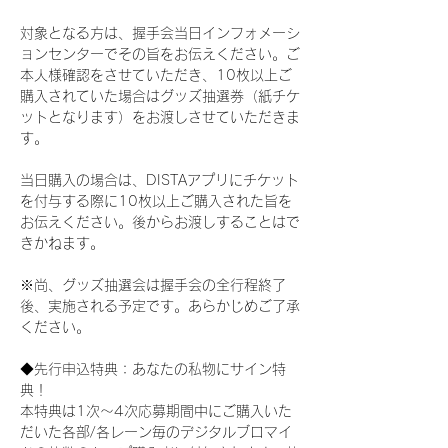
対象となる方は、握手会当日インフォメーシ
ョンセンターでその旨をお伝えください。ご
本人様確認をさせていただき、10枚以上ご
購入されていた場合はグッズ抽選券（紙チケ
ットとなります）をお渡しさせていただきま
す。
当日購入の場合は、DISTAアプリにチケット
を付与する際に10枚以上ご購入された旨を
お伝えください。後からお渡しすることはで
きかねます。
※尚、グッズ抽選会は握手会の全行程終了
後、実施される予定です。あらかじめご了承
ください。
◆先行申込特典：あなたの私物にサイン特
典！
本特典は1次〜4次応募期間中にご購入いた
だいた各部/各レーン毎のデジタルブロマイ