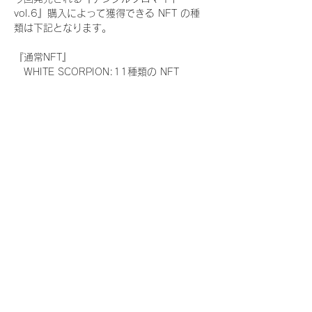
vol.6』購入によって獲得できる NFT の種
類は下記となります。
『通常NFT』
　WHITE SCORPION:11種類の NFT
『レアNFT』(メンバー1人につき3枚上限の
限定NFT)
　WHITE SCORPION:11種類の NFT(メン
バー本人による手書きのコメントとサイン
入)
『SR NFT』(メンバー1人につき1枚上限の
限定NFT)
　WHITE SCORPION:11種類の NFT(メン
バー本人による手書きのコメントとサイン
入)
『にがおえ会参加NFT』(メンバー1人につ
き3枚上限の限定NFT)
　WHITE SCORPION:11種類の NFT