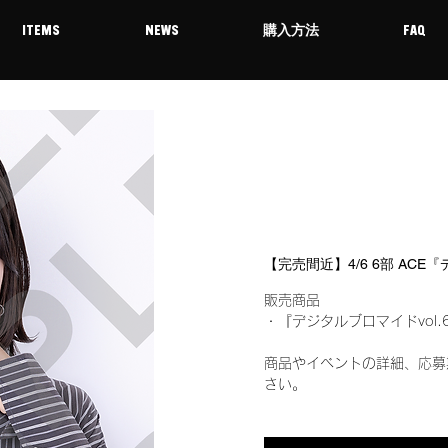
ITEMS
NEWS
購入方法
FAQ
【完売間近】4/6 6部 ACE
販売商品
・『デジタルブロマイドvol.
商品やイベントの詳細、応募
さい。