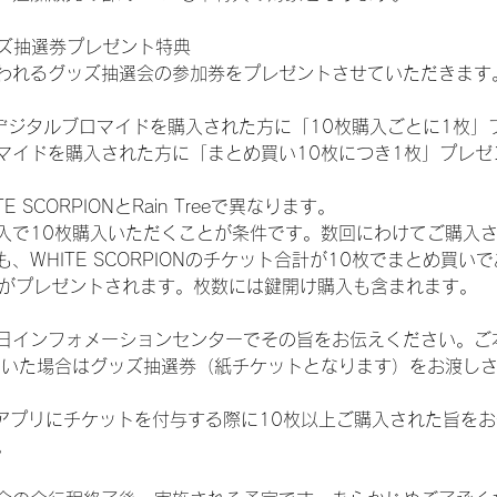
ッズ抽選券プレゼント特典
われるグッズ抽選会の参加券をプレゼントさせていただきます
SHOPでデジタルブロマイドを購入された方に「10枚購入ごとに1枚
マイドを購入された方に「まとめ買い10枚につき1枚」プレゼ
SCORPIONとRain Treeで異なります。
入で10枚購入いただくことが条件です。数回にわけてご購入
WHITE SCORPIONのチケット合計が10枚でまとめ買いであ
選券がプレゼントされます。枚数には鍵開け購入も含まれます。
日インフォメーションセンターでその旨をお伝えください。ご
ていた場合はグッズ抽選券（紙チケットとなります）をお渡し
TAアプリにチケットを付与する際に10枚以上ご購入された旨を
。