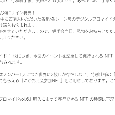
会の全行程終了後、実施される予定です。あらかじめご了承く
私物にサイン特典！
間中にご購入いただいた各部/各レーン毎のデジタルブロマイド
け購入も含まれます。
絡させていただきますので、握手会当日、私物をお持ちいただ
伝えください。
ド 1 枚につき、今回のイベントを記念して発行される NFT
が付与されます。
はメンバー1人につき世界に3枚しか存在しない、特別仕様の『
てもらえる『にがおえ会参加NFT』もご用意しております。こ
。
ロマイドvol.6』購入によって獲得できる NFT の種類は下