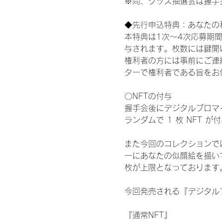
※尚、グッズ抽選会は握手
◆先行申込特典：あなたの
本特典は1次〜4次応募期
与されます。枚数には鍵開
権利者の方には事前にご連
ターで権利者である旨をお
〇NFTの付与
握手会後にデジタルブロマイ
ランダムで 1 枚 NFT 
また今回のコレクションで
ーにあなたの似顔絵を描い
枚が上限となっております
今回発売される『デジタルブ
『通常NFT』