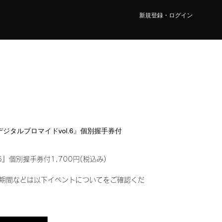
新規登録・ログイン
『デジタルブロマイドvol.6』個別握手券付
6』個別握手券付1,700円(税込み)
期間などは以下イベントについてをご確認くだ