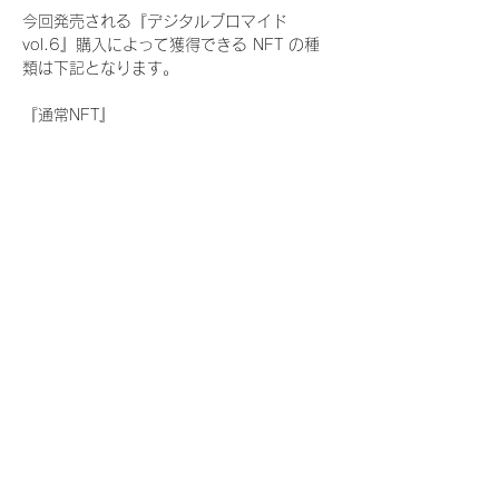
今回発売される『デジタルブロマイド
vol.6』購入によって獲得できる NFT の種
類は下記となります。
『通常NFT』
　Rain Tree:17種類のNFT
『レアNFT』(メンバー1人につき3枚上限の
限定NFT)
　Rain Tree:17種類のNFT(メンバー本人に
よる手書きのコメントとサイン入)
『SR NFT』(メンバー1人につき1枚上限の
限定NFT)
　Rain Tree:17種類のNFT(メンバー本人に
よる手書きのコメントとサイン入)
『にがおえ会参加NFT』(メンバー1人につ
き3枚上限の限定NFT)
　Rain Tree:17種類のNFT