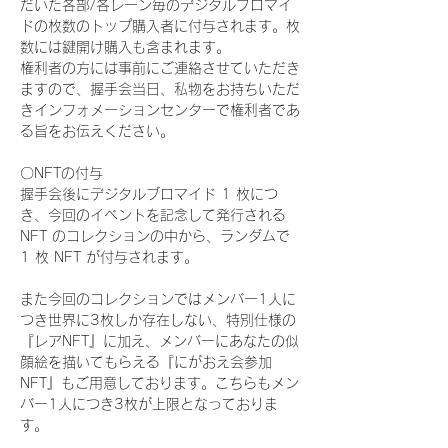
だいた各部/各レーン毎のデジタルブロマイ
ドの枚数のトップ購入者に付与されます。枚
数には鍵開け購入も含まれます。
権利者の方には事前にご連絡させていただき
ますので、握手会当日、私物をお持ちいただ
きインフォメーションセンターで権利者であ
る旨をお伝えください。
〇NFTの付与
握手会後にデジタルブロマイド 1 枚につ
き、今回のイベントを記念して発行される 
NFT のコレクションの中から、ランダムで 
1 枚 NFT が付与されます。
また今回のコレクションではメンバー1人に
つき世界に3枚しか存在しない、特別仕様の
『レアNFT』に加え、メンバーにあなたの似
顔絵を描いてもらえる『にがおえ会参加
NFT』もご用意しております。こちらもメン
バー1人につき3枚が上限となっておりま
す。