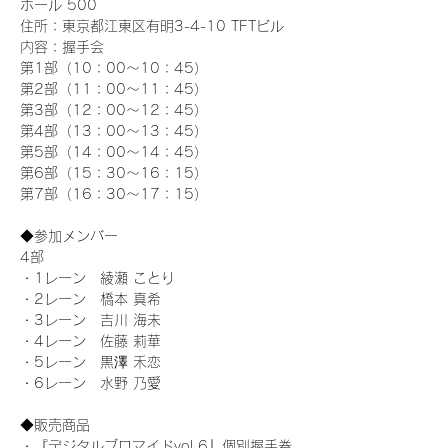
ホール 500
住所：東京都江東区有明3-4-10 TFTビル
内容：握手会
第1部（10：00～10：45） 
第2部（11：00～11：45）
第3部（12：00～12：45）
第4部（13：00～13：45）
第5部（14：00～14：45）
第6部（15：30～16：15）
第7部（16：30～17：15）
◆参加メンバー
4部 
・1レーン　綾瀬 ことり
・2レーン　橋本 真希
・3レーン　吉川 海未
・4レーン　佐藤 莉華
・5レーン　黒澤 禾恋
・6レーン　水野 乃愛
◆販売商品
・『デジタルブロマイドvol.6』個別握手券