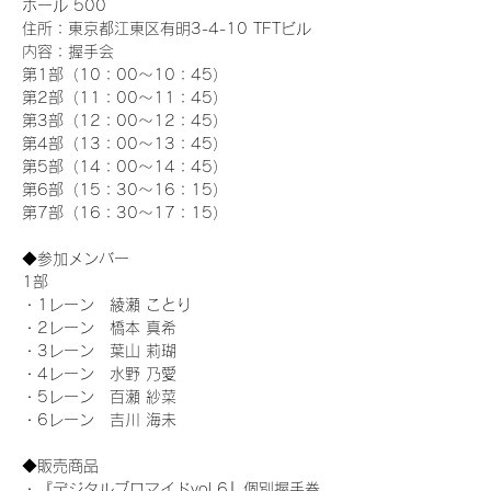
ホール 500
住所：東京都江東区有明3-4-10 TFTビル
内容：握手会
第1部（10：00～10：45） 
第2部（11：00～11：45）
第3部（12：00～12：45）
第4部（13：00～13：45）
第5部（14：00～14：45）
第6部（15：30～16：15）
第7部（16：30～17：15）
◆参加メンバー
1部 
・1レーン　綾瀬 ことり
・2レーン　橋本 真希
・3レーン　葉山 莉瑚
・4レーン　水野 乃愛
・5レーン　百瀬 紗菜
・6レーン　吉川 海未
◆販売商品
・『デジタルブロマイドvol.6』個別握手券