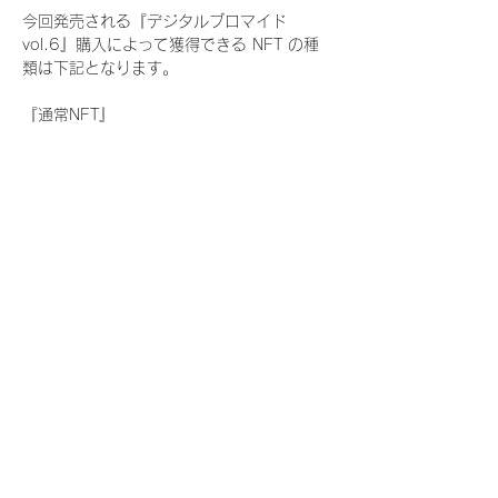
今回発売される『デジタルブロマイド
vol.6』購入によって獲得できる NFT の種
類は下記となります。
『通常NFT』
　Rain Tree:17種類のNFT
『レアNFT』(メンバー1人につき3枚上限の
限定NFT)
　Rain Tree:17種類のNFT(メンバー本人に
よる手書きのコメントとサイン入)
『SR NFT』(メンバー1人につき1枚上限の
限定NFT)
　Rain Tree:17種類のNFT(メンバー本人に
よる手書きのコメントとサイン入)
『にがおえ会参加NFT』(メンバー1人につ
き3枚上限の限定NFT)
　Rain Tree:17種類のNFT