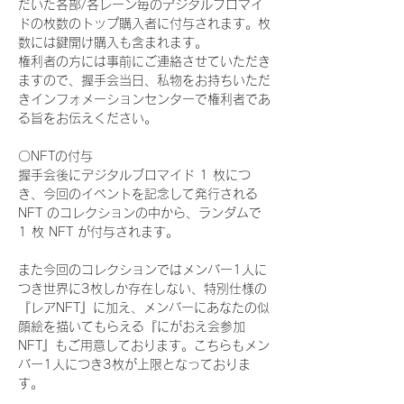
だいた各部/各レーン毎のデジタルブロマイ
ドの枚数のトップ購入者に付与されます。枚
数には鍵開け購入も含まれます。
権利者の方には事前にご連絡させていただき
ますので、握手会当日、私物をお持ちいただ
きインフォメーションセンターで権利者であ
る旨をお伝えください。
〇NFTの付与
握手会後にデジタルブロマイド 1 枚につ
き、今回のイベントを記念して発行される 
NFT のコレクションの中から、ランダムで 
1 枚 NFT が付与されます。
また今回のコレクションではメンバー1人に
つき世界に3枚しか存在しない、特別仕様の
『レアNFT』に加え、メンバーにあなたの似
顔絵を描いてもらえる『にがおえ会参加
NFT』もご用意しております。こちらもメン
バー1人につき3枚が上限となっておりま
す。