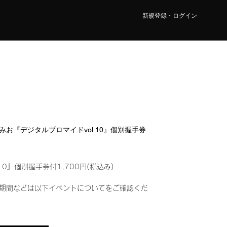
新規登録・ログイン
野 みお『デジタルブロマイドvol.10』個別握手券
10』個別握手券付1,700円(税込み)
期間などは以下イベントについてをご確認くだ