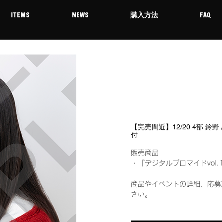
ITEMS
NEWS
購入方法
FAQ
【完売間近】12/20 4部 鈴
付
販売商品
・『デジタルブロマイドvol.
商品やイベントの詳細、応募
さい。