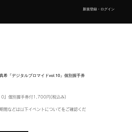
新規登録・ログイン
本 真希『デジタルブロマイドvol.10』個別握手券
10』個別握手券付1,700円(税込み)
期間などは以下イベントについてをご確認くだ