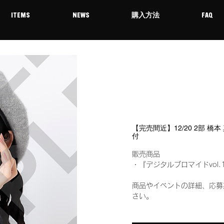
ITEMS
NEWS
購入方法
FAQ
【完売間近】12/20 2部 橋
付
販売商品
・『デジタルブロマイドvol.
商品やイベントの詳細、応募
さい。