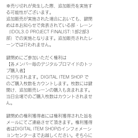
※売り切れが発生した際、追加販売を実施す
る可能性がございます。
追加販売が実施された場合においても、鍵閉
めは本お知らせで発表されている部・レーン
（IDOL3.0 PROJECT FINALIST:1部2部3
部）での実施となります。追加販売されたレ
ーンでは行われません。
鍵閉めにご参加いただく権利は
【各メンバー毎のデジタルブロマイドのトッ
プ購入者】
に付与されます。DIGITAL ITEM SHOP で
のご購入枚数をカウントします。枚数には鍵
開け、追加販売レーンの購入も含まれます。
当日会場でのご購入枚数はカウントされませ
ん。
鍵閉めの権利獲得者には権利獲得された旨を
メールにてご連絡させて頂きます。権利獲得
者はDIGITAL ITEM SHOPのインフォメーシ
ョンセンターまでお越しください。そちらに