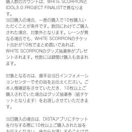
購入数のカウントは、WHITE SCORPIONと
IDOL3.0 PROJECT FINALISTで異なりま
す。
当日購入の場合、一度の購入で10枚購入い
ただくことが条件です。数回にわけてご購入
された場合、対象外となります。レーンが異
なる場合でも、WHITE SCORPIONのチケッ
ト合計が10枚でまとめ買いであれば、
WHITE SCORPIONのグッズ抽選券がプレゼ
ントされます。枚数には鍵開け購入も含まれ
ます。
対象となる方は、握手会当日インフォメーシ
ョンセンターでその旨をお伝えください。ご
本人様確認をさせていただき、10枚以上ご
購入されていた場合はグッズ抽選券（紙チケ
ットとなります）をお渡しさせていただきま
す。
当日購入の場合は、DISTAアプリにチケット
を付与する際に10枚以上ご購入された旨を
お伝えください。後からお渡しすることはで