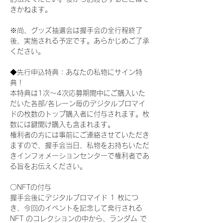
きかねます。
※尚、グッズ抽選会は握手会の全行程終了
後、実施される予定です。あらかじめご了承
ください。
◆先行申込特典：あなたの私物にサイン特
典！
本特典は1次〜4次応募期間中にご購入いた
だいた各部/各レーン毎のデジタルブロマイ
ドの枚数のトップ購入者に付与されます。枚
数には鍵開け購入も含まれます。
権利者の方には事前にご連絡させていただき
ますので、握手会当日、私物をお持ちいただ
きインフォメーションセンターで権利者であ
る旨をお伝えください。
〇NFTの付与
握手会後にデジタルブロマイド 1 枚につ
き、今回のイベントを記念して発行される 
NFT のコレクションの中から、ランダム で 