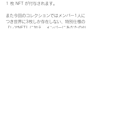
1 枚 NFT が付与されます。
また今回のコレクションではメンバー1人に
つき世界に3枚しか存在しない、特別仕様の
『レアNFT』に加え、メンバーにあなたの似
顔絵を描いてもらえる『にがおえ会参加
NFT』もご用意しております。こちらはメン
バー1人につき5枚が上限となっておりま
す。
今回発売される『デジタルブロマイド
vol.4』購入によって獲得できる NFT の種
類は下記となります。
『撮り下ろし秋コレクション NFT』
　IDOL3.0 PROJECT FINALIST:17種類の
NFT
『撮り下ろし秋コレクション レアNFT』(メ
ンバー1人につき3枚上限の限定NFT)
　IDOL3.0 PROJECT FINALIST:17種類の