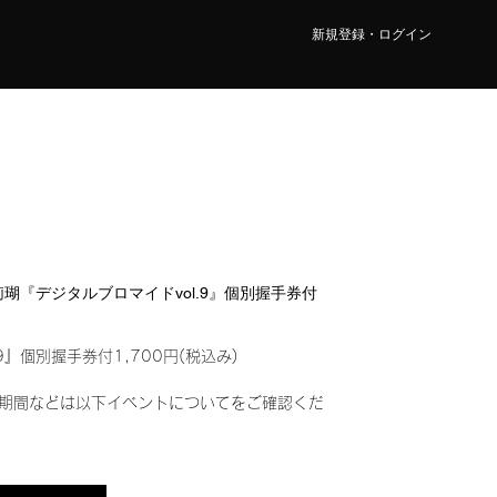
新規登録・ログイン
 莉瑚『デジタルブロマイドvol.9』個別握手券付
9』個別握手券付1,700円(税込み)
期間などは以下イベントについてをご確認くだ