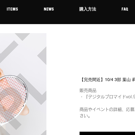
ITEMS
NEWS
購入方法
FAQ
【完売間近】10/4 3部 葉山
販売商品
・『デジタルブロマイドvol.
商品やイベントの詳細、応募
さい。