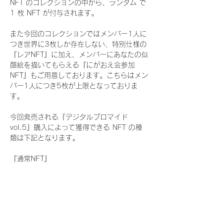
NFT のコレクションの中から、ランダム で 
1 枚 NFT が付与されます。
また今回のコレクションではメンバー1人に
つき世界に3枚しか存在しない、特別仕様の
『レアNFT』に加え、メンバーにあなたの似
顔絵を描いてもらえる『にがおえ会参加
NFT』もご用意しております。こちらはメン
バー1人につき5枚が上限となっておりま
す。
今回発売される『デジタルブロマイド
vol.5』購入によって獲得できる NFT の種
類は下記となります。
『通常NFT』
　WHITE SCORPION:11 種類の NFT
『レアNFT』(メンバー1人につき3枚上限の
限定NFT)
　WHITE SCORPION:11 種類の NFT(メン
バー本人による手書きのコメントとサイン