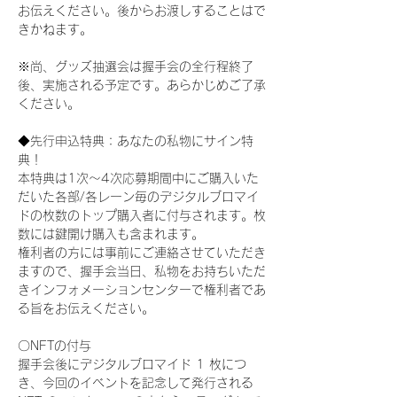
お伝えください。後からお渡しすることはで
きかねます。
※尚、グッズ抽選会は握手会の全行程終了
後、実施される予定です。あらかじめご了承
ください。
◆先行申込特典：あなたの私物にサイン特
典！
本特典は1次〜4次応募期間中にご購入いた
だいた各部/各レーン毎のデジタルブロマイ
ドの枚数のトップ購入者に付与されます。枚
数には鍵開け購入も含まれます。
権利者の方には事前にご連絡させていただき
ますので、握手会当日、私物をお持ちいただ
きインフォメーションセンターで権利者であ
る旨をお伝えください。
〇NFTの付与
握手会後にデジタルブロマイド 1 枚につ
き、今回のイベントを記念して発行される 