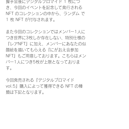
握手会後にデジタルブロマイド 1 枚につ
き、今回のイベントを記念して発行される 
NFT のコレクションの中から、ランダム で 
1 枚 NFT が付与されます。
また今回のコレクションではメンバー1人に
つき世界に3枚しか存在しない、特別仕様の
『レアNFT』に加え、メンバーにあなたの似
顔絵を描いてもらえる『にがおえ会参加
NFT』もご用意しております。こちらはメン
バー1人につき5枚が上限となっておりま
す。
今回発売される『デジタルブロマイド
vol.5』購入によって獲得できる NFT の種
類は下記となります。
『通常NFT』
　Rain Tree:16種類のNFT
『レアNFT』(メンバー1人につき3枚上限の
限定NFT)