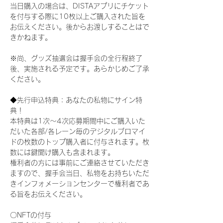
当日購入の場合は、DISTAアプリにチケット
を付与する際に10枚以上ご購入された旨を
お伝えください。後からお渡しすることはで
きかねます。
※尚、グッズ抽選会は握手会の全行程終了
後、実施される予定です。あらかじめご了承
ください。
◆先行申込特典：あなたの私物にサイン特
典！
本特典は1次〜4次応募期間中にご購入いた
だいた各部/各レーン毎のデジタルブロマイ
ドの枚数のトップ購入者に付与されます。枚
数には鍵開け購入も含まれます。
権利者の方には事前にご連絡させていただき
ますので、握手会当日、私物をお持ちいただ
きインフォメーションセンターで権利者であ
る旨をお伝えください。
〇NFTの付与