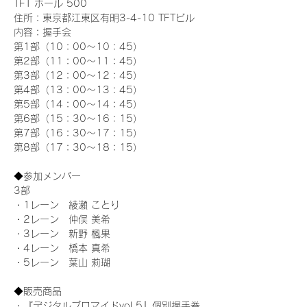
TFT ホール 500
住所：東京都江東区有明3-4-10 TFTビル
内容：握手会
第1部（10：00～10：45） 
第2部（11：00～11：45）
第3部（12：00～12：45）
第4部（13：00～13：45）
第5部（14：00～14：45）
第6部（15：30～16：15）
第7部（16：30～17：15）
第8部（17：30～18：15）
◆参加メンバー
3部
・1レーン　綾瀬 ことり
・2レーン　仲俣 美希
・3レーン　新野 楓果
・4レーン　橋本 真希
・5レーン　葉山 莉瑚
◆販売商品
・『デジタルブロマイドvol.5』個別握手券