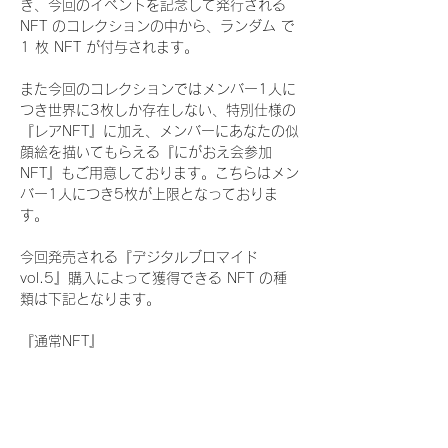
き、今回のイベントを記念して発行される 
NFT のコレクションの中から、ランダム で 
1 枚 NFT が付与されます。
また今回のコレクションではメンバー1人に
つき世界に3枚しか存在しない、特別仕様の
『レアNFT』に加え、メンバーにあなたの似
顔絵を描いてもらえる『にがおえ会参加
NFT』もご用意しております。こちらはメン
バー1人につき5枚が上限となっておりま
す。
今回発売される『デジタルブロマイド
vol.5』購入によって獲得できる NFT の種
類は下記となります。
『通常NFT』
　WHITE SCORPION:11 種類の NFT
『レアNFT』(メンバー1人につき3枚上限の
限定NFT)
　WHITE SCORPION:11 種類の NFT(メン