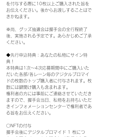
を付与する際に10枚以上ご購入された旨を
お伝えください。後からお渡しすることはで
きかねます。
※尚、グッズ抽選会は握手会の全行程終了
後、実施される予定です。あらかじめご了承
ください。
◆先行申込特典：あなたの私物にサイン特
典！
本特典は1次〜4次応募期間中にご購入いた
だいた各部/各レーン毎のデジタルブロマイ
ドの枚数のトップ購入者に付与されます。枚
数には鍵開け購入も含まれます。
権利者の方には事前にご連絡させていただき
ますので、握手会当日、私物をお持ちいただ
きインフォメーションセンターで権利者であ
る旨をお伝えください。
〇NFTの付与
握手会後にデジタルブロマイド 1 枚につ