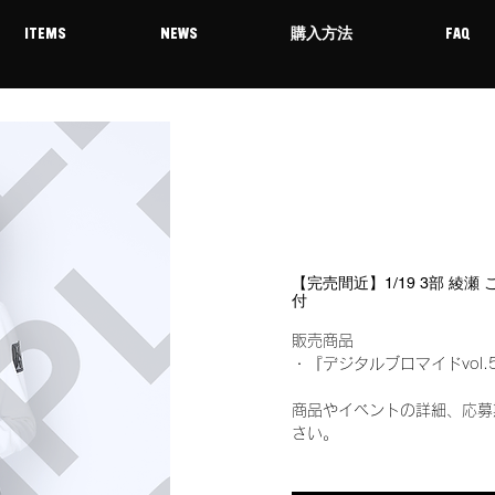
ITEMS
NEWS
購入方法
FAQ
【完売間近】1/19 3部 綾瀬
付
販売商品
・『デジタルブロマイドvol.
商品やイベントの詳細、応募
さい。