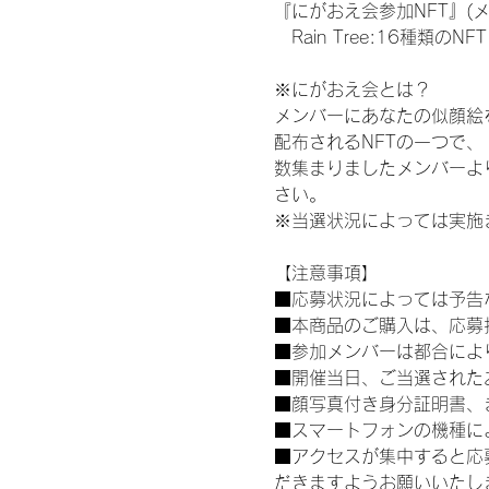
『にがおえ会参加NFT』(
　Rain Tree:16種類のNFT
※にがおえ会とは？
メンバーにあなたの似顔絵
配布されるNFTの一つで
数集まりましたメンバーよ
さい。
※当選状況によっては実施
【注意事項】
■応募状況によっては予告
■本商品のご購入は、応募
■参加メンバーは都合によ
■開催当日、ご当選された
■顔写真付き身分証明書、
■スマートフォンの機種に
■アクセスが集中すると応
だきますようお願いいたし