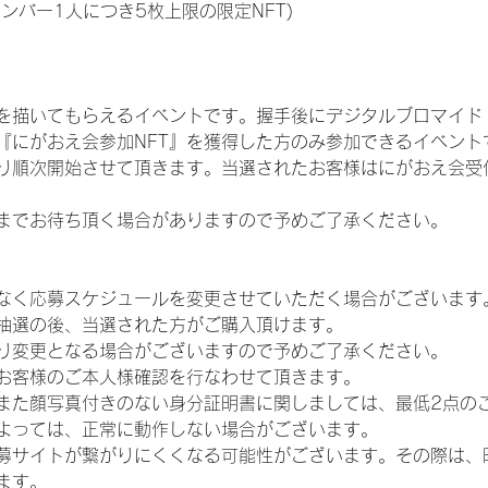
メンバー1人につき5枚上限の限定NFT)
を描いてもらえるイベントです。握手後にデジタルブロマイド 
、『にがおえ会参加NFT』を獲得した方のみ参加できるイベン
り順次開始させて頂きます。当選されたお客様はにがおえ会受
までお待ち頂く場合がありますので予めご了承ください。
なく応募スケジュールを変更させていただく場合がございます
抽選の後、当選された方がご購入頂けます。
り変更となる場合がございますので予めご了承ください。
お客様のご本人様確認を行なわせて頂きます。
また顔写真付きのない身分証明書に関しましては、最低2点の
よっては、正常に動作しない場合がございます。
募サイトが繋がりにくくなる可能性がございます。その際は、
ます。