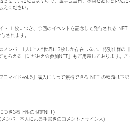
絡させていただきますので、握手会当日、私物をお持ちいただ
伝えください。
ド 1 枚につき、今回のイベントを記念して発行される NFT
が付与されます。
はメンバー1人につき世界に3枚しか存在しない、特別仕様の『
てもらえる『にがおえ会参加NFT』もご用意しております。こ
。
ロマイドvol.5』購入によって獲得できる NFT の種類は下
につき3枚上限の限定NFT)
のNFT(メンバー本人による手書きのコメントとサイン入)