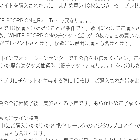
マイドを購入された方に「まとめ買い10枚につき1枚」プレゼ
SCORPIONとRain Treeで異なります。
入で10枚購入いただくことが条件です。数回にわけてご購入
WHITE SCORPIONのチケット合計が10枚でまとめ買いであ
選券がプレゼントされます。枚数には鍵開け購入も含まれます。
日インフォメーションセンターでその旨をお伝えください。ご
ていた場合はグッズ抽選券（紙チケットとなります）をお渡し
TAアプリにチケットを付与する際に10枚以上ご購入された旨を
。
会の全行程終了後、実施される予定です。あらかじめご了承く
私物にサイン特典！
間中にご購入いただいた各部/各レーン毎のデジタルブロマイド
け購入も含まれます。