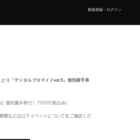
新規登録・ログイン
 ことり『デジタルブロマイドvol.5』個別握手券
5』個別握手券付1,700円(税込み)
期間などは以下イベントについてをご確認くだ