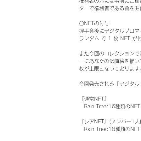
権利者の方には事前にご連
ターで権利者である旨をお
〇NFTの付与
握手会後にデジタルブロマイ
ランダム で 1 枚 NFT 
また今回のコレクションで
ーにあなたの似顔絵を描い
枚が上限となっております
今回発売される『デジタルブ
『通常NFT』
　Rain Tree:16種類のNFT
『レアNFT』(メンバー1人
　Rain Tree:16種類