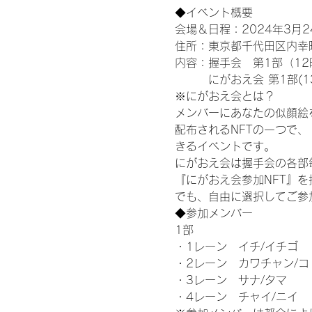
◆イベント概要 
会場＆日程：2024年3月
住所：東京都千代田区内幸町
内容：握手会　第1部（12時
　　　にがおえ会 第1部(13
※にがおえ会とは？
メンバーにあなたの似顔絵
配布されるNFTの一つで、
きるイベントです。
にがおえ会は握手会の各部
『にがおえ会参加NFT』
でも、自由に選択してご参
◆参加メンバー
1部
・1レーン　イチ/イチゴ
・2レーン　カワチャン/コ
・3レーン　サナ/タマ
・4レーン　チャイ/ニイ