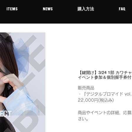
ITEMS
NEWS
購入方法
FAQ
【鍵開け】3/24 1部 カワチ
イベント参加＆個別握手券付
販売商品
・『デジタルブロマイド vo
22,000円(税込み)
商品やイベントの詳細、応募
さい。