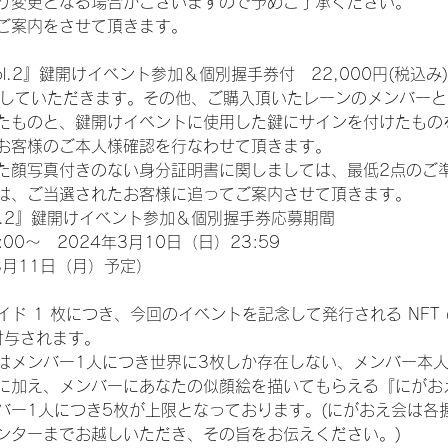
り変更となる場合がございますので予めご了承ください。
ご案内をさせて頂きます。
l.2』鍵開けイベント参加＆個別握手券付　22,000円(税込み)
をしていただきます。その他、ご購入頂いたレーンのメンバーと
たものと、鍵開けイベントに使用した鍵にサインを付けたもの
お客様のご本人様確認を行なわせて頂きます。
た顔写真付きのない身分証明書に関しましては、最低2点のご
は、ご当選されたお客様に追ってご案内させて頂きます。
ol.2』鍵開けイベント参加＆個別握手券応募期間
:00～　2024年3月10日（日）23:59
3月11日（月）予定）
ド 1 枚につき、今回のイベントを記念して発行される NFT
が付与されます。
はメンバー1人につき世界に3枚しか存在しない、メンバー本
』に加え、メンバーにあなたの似顔絵を描いてもらえる『にがお
バー1人につき5枚が上限となっております。(にがおえ会は各
ンターまでお越しいただき、その旨をお伝えください。)