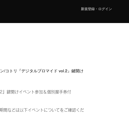
新規登録・ログイン
ャン/コトリ『デジタルブロマイド vol.2』鍵開け
l.2』鍵開けイベント参加＆個別握手券付
期間などは以下イベントについてをご確認くだ