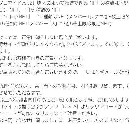
ロマイドvol.2』購入によって獲得できる NFT の種類は下
 NFT』：15 種類の NFT
 レアNFT』：15種類のNFT(メンバー1人につき3枚上限の
5種類のNFT(メンバー1人につき5枚上限の限定NFT)
よっては、正常に動作しない場合がございます。
募サイトが繋がりにくくなる可能性がございます。その際は、
ます。
信料はお客様ご自身のご負担となります。
ている方は解除してからご応募ください。
が記載されている場合がございますので、「URL付きメール受
参加権等)の転売、第三者への譲渡等は、固くお断り致します。
させていただきます。
歳以上の保護者同伴のもとお申込み頂きます様、お願い致しま
ロマイドは握手会参加アプリ「DISTA」よりダウンロードがで
ンロードが可能となりますのでご注意ください。
のお問い合わせに関しましては、お答えいたしかねますのでご