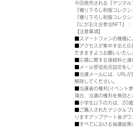
今回発売される『デジタルブ
『撮り下ろし制服コレクション
『撮り下ろし制服コレクション
『にがおえ会参加NFT』：1
【注意事項】
■スマートフォンの機種に
■アクセスが集中すると応
だきますようお願いいたし
■応募に関する接続料と通
■メール受信拒否設定をし
■当選メールには、URL
解除してください。
■当選者の権利(イベント
場合、当選の権利を無効と
■小学生以下の方は、20
■ご購入されたデジタルブ
りますアップデート後ダウ
■すべてにおける抽選結果