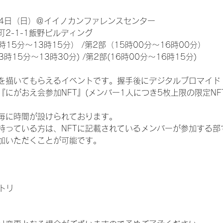
24日（日）＠イイノカンファレンスセンター
2-1-1飯野ビルディング
15分～13時15分） /第2部（15時00分～16時00分）
時15分～13時30分) /第2部(16時00分～16時15分)
を描いてもらえるイベントです。握手後にデジタルブロマイド 
『にがおえ会参加NFT』(メンバー1人につき5枚上限の限定NF
毎に時間が設けられております。
を持っている方は、NFTに記載されているメンバーが参加する
加いただくことが可能です。
トリ