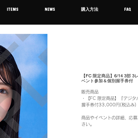
ITEMS
NEWS
購入方法
FAQ
【FC 限定商品】6/14 3部 
ベント参加＆個別握手券付
販売商品
・【FC 限定商品】『デジタ
握手券付33,000円(税込
商品やイベントの詳細、応募
さい。