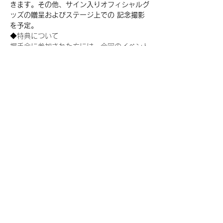
きます。その他、サイン入りオフィシャルグ
ッズの贈呈およびステージ上での 記念撮影
を予定。
◆特典について
握手会に参加された方には、今回のイベント
を記念して発行されるNFTのコレクションの
中から、ランダムで1枚(デジタルブロマイ
ド1枚につきNFT1枚)が付与されます。
※NFTコレクションの種類はイベント毎に異
なります。
今回発売される『デジタルブロマイド
vol.1』購入によって獲得できるNFTの種類
は下記となります。
『WHITE SCORPION』：11種類のNFT
◆【FC 限定商品】『デジタルブロマイド 
vol.1』鍵開けイベント参加＆特別握手券
付』応募期間
●応募受付日程：2023年12月8日（金）
12:00～　2023年12月10日（日）
23:59
（応募当落発表：2023年12月11日（月）