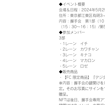
◆イベント概要 
会場＆日程：2024年5月25
住所：東京都江東区有明3-4-
内容：握手会　第1部（10：0
（15：30～16：15）/第
◆参加メンバー
3部 
・1レーン　イチ
・2レーン　カワチャン
・3レーン　キナコ
・4レーン　マカロン
・5レーン　ロゼ
◆販売商品
・【FC 限定商品】『デジタ
※内容：握手会の鍵開けを
定。そのお写真にサインを
贈呈。
NFTは後日、握手会専用ア