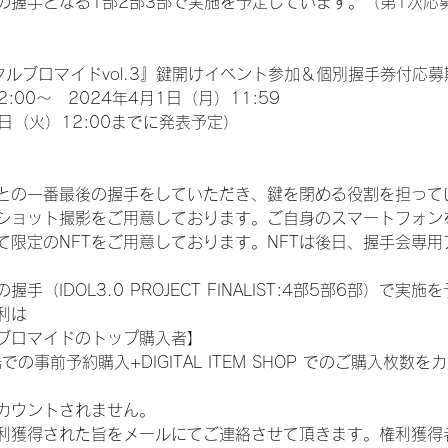
の握手となる1部2部3部で実施を予定しています。（第1次応
タルブロマイドvol.3』鍵開けイベント参加＆個別握手券付応募
2:00～　2024年4月1日（月）11:59
日（火）12:00までに発表予定）
との一番最後の握手をしていただき、鍵を閉める役割を担って
ショット撮影をご用意しております。ご自身のスマートフォン
限定のNFTをご用意しております。NFTは後日、握手会専用ア
（IDOL3.0 PROJECT FINALIST:4部5部6部）で実
利は
ブロマイドのトップ購入者】
での事前予約購入+DIGITAL ITEM SHOP でのご購入枚
カウントされません。
得された旨をメールにてご連絡させて頂きます。権利獲得者はDIG