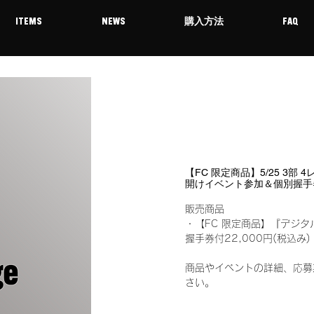
ITEMS
NEWS
購入方法
FAQ
【FC 限定商品】5/25 3部
開けイベント参加＆個別握手
販売商品
・【FC 限定商品】『デジタ
握手券付22,000円(税込
商品やイベントの詳細、応募
さい。