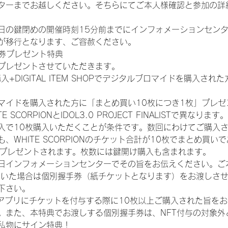
ターまでお越しください。そちらにてご本人様確認と参加の詳
日の鍵閉めの開催時刻15分前までにインフォメーションセン
が移行となります、ご容赦ください。
手券プレゼント特典
プレゼントさせていただきます。
入+DIGITAL ITEM SHOPでデジタルブロマイドを購入され
マイドを購入された方に「まとめ買い10枚につき1枚」プレゼ
CORPIONとIDOL3.0 PROJECT FINALISTで異なります。
入で10枚購入いただくことが条件です。数回にわけてご購入
WHITE SCORPIONのチケット合計が10枚でまとめ買いであ
券がプレゼントされます。枚数には鍵開け購入も含まれます。
日インフォメーションセンターでその旨をお伝えください。ご
ていた場合は個別握手券（紙チケットとなります）をお渡しさ
下さい。
TAアプリにチケットを付与する際に10枚以上ご購入された旨を
。また、本特典でお渡しする個別握手券は、NFT付与の対象外
私物にサイン特典！