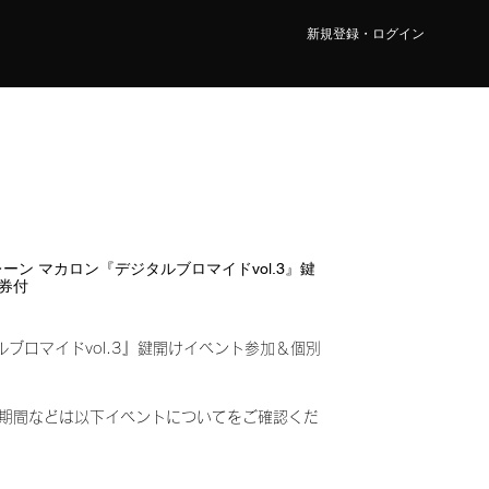
新規登録・ログイン
 4レーン マカロン『デジタルブロマイドvol.3』鍵
券付
ルブロマイドvol.3』鍵開けイベント参加＆個別
み)
期間などは以下イベントについてをご確認くだ