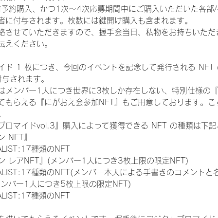
前予約購入、かつ1次〜4次応募期間中にご購入いただいた各部
者に付与されます。枚数には鍵開け購入も含まれます。
絡させていただきますので、握手会当日、私物をお持ちいただ
伝えください。
ド 1 枚につき、今回のイベントを記念して発行される NFT
が付与されます。
はメンバー1人につき世界に3枚しか存在しない、特別仕様の『
てもらえる『にがおえ会参加NFT』もご用意しております。こ
。
ロマイドvol.3』購入によって獲得できる NFT の種類は下
 NFT』
NALIST:17種類のNFT
 レアNFT』(メンバー1人につき3枚上限の限定NFT)
 FINALIST:17種類のNFT(メンバー本人による手書きのコメントと
メンバー1人につき5枚上限の限定NFT)
NALIST:17種類のNFT