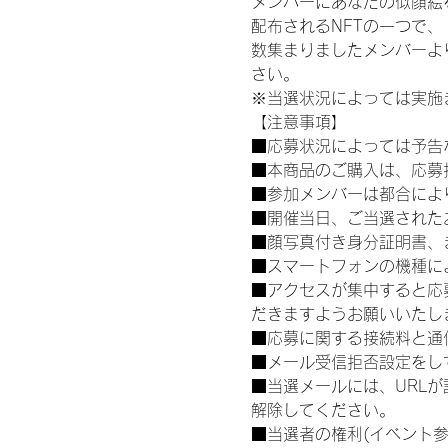
メンバーにあなたの似顔絵
配布されるNFTの一つで
数集まりましたメンバーよ
さい。
※当選状況によっては実施
【注意事項】
■応募状況によっては予告
■本商品のご購入は、応募
■参加メンバーは都合によ
■開催当日、ご当選された
■顔写真付き身分証明書、
■スマートフォンの機種に
■アクセスが集中すると応
だきますようお願いいたし
■応募に関する接続料と通
■メール受信拒否設定をし
■当選メールには、URL
解除してください。
■当選者の権利(イベント