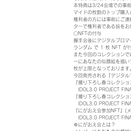
本特典は3/24会場での事
マイドの枚数のトップ購入
権利者の方には事前にご連
ターで権利者である旨をお
〇NFTの付与
握手会後にデジタルブロマイ
ランダム で 1 枚 NFT 
また今回のコレクションで
ーにあなたの似顔絵を描い
枚が上限となっております
今回発売される『デジタルブ
『撮り下ろし春コレクション
　IDOL3.0 PROJECT FI
『撮り下ろし春コレクション
　IDOL3.0 PROJECT
『にがおえ会参加NFT』(
　IDOL3.0 PROJECT FI
※にがおえ会とは？