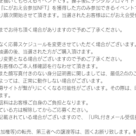
を描いてもらえるイベントです。握手後にデジタルブロマイド 
、『にがおえ会参加NFT』を獲得した方のみ参加できるイベン
り順次開始させて頂きます。当選されたお客様はにがおえ会受
までお待ち頂く場合がありますので予めご了承ください。
なく応募スケジュールを変更させていただく場合がございます
抽選の後、当選された方がご購入頂けます。
り変更となる場合がございますので予めご了承ください。
お客様のご本人様確認を行なわせて頂きます。
また顔写真付きのない身分証明書に関しましては、最低2点の
よっては、正常に動作しない場合がございます。
募サイトが繋がりにくくなる可能性がございます。その際は、
ます。
信料はお客様ご自身のご負担となります。
ている方は解除してからご応募ください。
が記載されている場合がございますので、「URL付きメール受
参加権等)の転売、第三者への譲渡等は、固くお断り致します。