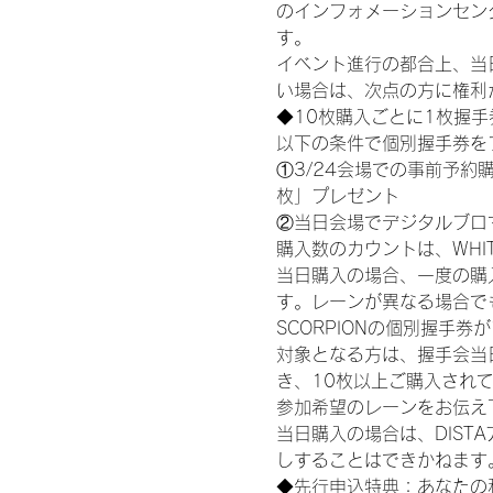
のインフォメーションセン
す。
イベント進行の都合上、当
い場合は、次点の方に権利
◆10枚購入ごとに1枚握
以下の条件で個別握手券を
①3/24会場での事前予約購
枚」プレゼント
②当日会場でデジタルブロ
購入数のカウントは、WHITE S
当日購入の場合、一度の購
す。レーンが異なる場合でも、
SCORPIONの個別握手
対象となる方は、握手会当
き、10枚以上ご購入され
参加希望のレーンをお伝え
当日購入の場合は、DIS
しすることはできかねます
◆先行申込特典：あなたの