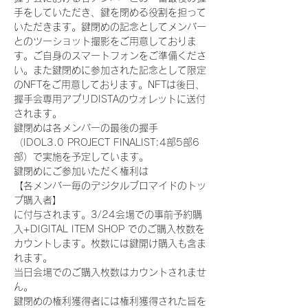
手をしていただき、鍵を閉める役割を担って
いただきます。鍵閉めの記念としてメンバー
とのツーショット撮影をご用意しておりま
す。ご自身のスマートフォンをご準備くださ
い。また鍵閉めに参加された記念として限定
のNFTをご用意しております。NFTは後日、
握手会専用アプリDISTAのウォレットに送付
されます。
鍵閉めは各メンバーの最後の握手
（IDOL3.0 PROJECT FINALIST:4部5部6
部）で実施を予定しています。
鍵閉めにご参加いただく権利は
【各メンバー毎のデジタルブロマイドのトッ
プ購入者】
に付与されます。3/24会場での事前予約購
入+DIGITAL ITEM SHOP でのご購入枚数を
カウントします。枚数には鍵開け購入も含ま
れます。
当日会場でのご購入枚数はカウントされませ
ん。
鍵閉めの権利獲得者には権利獲得された旨を