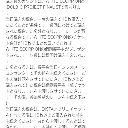
購入数のカウントは、WHITE SCORPIONと
IDOL3.0 PROJECT FINALISTで異なりま
す。
当日購入の場合、一度の購入で10枚購入い
ただくことが条件です。数回にわけてご購入
された場合、対象外となります。レーンが異
なる場合でも、WHITE SCORPIONのチケッ
ト合計が10枚でまとめ買いであれば、
WHITE SCORPIONの個別握手券がプレゼン
トされます。枚数には鍵開け購入も含まれま
す。
対象となる方は、握手会当日インフォメーシ
ョンセンターでその旨をお伝えください。ご
本人様確認をさせていただき、10枚以上ご
購入されていた場合は個別握手券（紙チケッ
トとなります）をお渡しさせていただきま
す。その際、参加希望のレーンをお伝え下さ
い。
当日購入の場合は、DISTAアプリにチケット
を付与する際に10枚以上ご購入された旨を
お伝えください。後からお渡しすることはで
きかねます。また、本特典でお渡しする個別