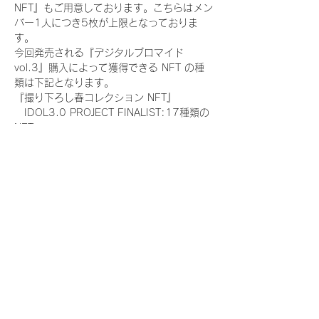
NFT』もご用意しております。こちらはメン
バー1人につき5枚が上限となっておりま
す。
今回発売される『デジタルブロマイド
vol.3』購入によって獲得できる NFT の種
類は下記となります。
『撮り下ろし春コレクション NFT』
　IDOL3.0 PROJECT FINALIST:17種類の
NFT
『撮り下ろし春コレクション レアNFT』(メ
ンバー1人につき3枚上限の限定NFT)
　IDOL3.0 PROJECT FINALIST:17種類の
NFT(メンバー本人による手書きのコメント
と名前入)
『にがおえ会参加NFT』(メンバー1人につ
き5枚上限の限定NFT)
　IDOL3.0 PROJECT FINALIST:17種類の
NFT
※にがおえ会とは？
メンバーにあなたの似顔絵を描いてもらえる
イベントです。握手後にデジタルブロマイ