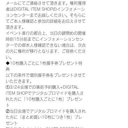
メールにてご連絡させて頂きます。権利獲得
者はDIGITAL ITEM SHOPのインフォメーシ
ョンセンターまでお越しください。そちらに
てご本人様確認と参加の詳細をお伝えさせて
頂きます。
イベント進行の都合上、当日の鍵閉めの開催
時刻15分前までにインフォメーションセン
ターでの御本人様確認できない場合は、次点
の方に権利が移行となります、ご容赦くださ
い。
◆10枚購入ごとに1枚握手券プレゼント特
典
以下の条件で個別握手券をプレゼントさせて
いただきます。
①3/24会場での事前予約購入+DIGITAL 
ITEM SHOPでデジタルブロマイドを購入さ
れた方に「10枚購入ごとに1枚」プレゼン
ト
②当日会場でデジタルブロマイドを購入され
た方に「まとめ買い10枚につき1枚」プレ
ゼント