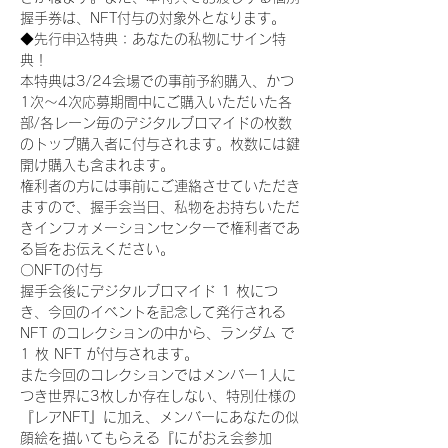
握手券は、NFT付与の対象外となります。
◆先行申込特典：あなたの私物にサイン特
典！
本特典は3/24会場での事前予約購入、かつ
1次〜4次応募期間中にご購入いただいた各
部/各レーン毎のデジタルブロマイドの枚数
のトップ購入者に付与されます。枚数には鍵
開け購入も含まれます。
権利者の方には事前にご連絡させていただき
ますので、握手会当日、私物をお持ちいただ
きインフォメーションセンターで権利者であ
る旨をお伝えください。
〇NFTの付与
握手会後にデジタルブロマイド 1 枚につ
き、今回のイベントを記念して発行される 
NFT のコレクションの中から、ランダム で 
1 枚 NFT が付与されます。
また今回のコレクションではメンバー1人に
つき世界に3枚しか存在しない、特別仕様の
『レアNFT』に加え、メンバーにあなたの似
顔絵を描いてもらえる『にがおえ会参加