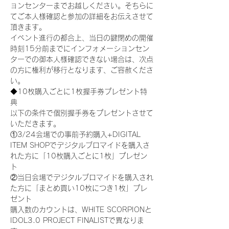
ョンセンターまでお越しください。そちらに
てご本人様確認と参加の詳細をお伝えさせて
頂きます。
イベント進行の都合上、当日の鍵閉めの開催
時刻15分前までにインフォメーションセン
ターでの御本人様確認できない場合は、次点
の方に権利が移行となります、ご容赦くださ
い。
◆10枚購入ごとに1枚握手券プレゼント特
典
以下の条件で個別握手券をプレゼントさせて
いただきます。
①3/24会場での事前予約購入+DIGITAL 
ITEM SHOPでデジタルブロマイドを購入さ
れた方に「10枚購入ごとに1枚」プレゼン
ト
②当日会場でデジタルブロマイドを購入され
た方に「まとめ買い10枚につき1枚」プレ
ゼント
購入数のカウントは、WHITE SCORPIONと
IDOL3.0 PROJECT FINALISTで異なりま