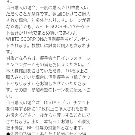
す。
当日購入の場合、一度の購入で10枚購入い
ただくことが条件です。数回にわけてご購入
された場合、対象外となります。レーンが異
なる場合でも、WHITE SCORPIONのチケッ
ト合計が10枚でまとめ買いであれば、
WHITE SCORPIONの個別握手券がプレゼン
トされます。枚数には鍵開け購入も含まれま
す。
対象となる方は、握手会当日インフォメーシ
ョンセンターでその旨をお伝えください。ご
本人様確認をさせていただき、10枚以上ご
購入されていた場合は個別握手券（紙チケッ
トとなります）をお渡しさせていただきま
す。その際、参加希望のレーンをお伝え下さ
い。
当日購入の場合は、DISTAアプリにチケット
を付与する際に10枚以上ご購入された旨を
お伝えください。後からお渡しすることはで
きかねます。また、本特典でお渡しする個別
握手券は、NFT付与の対象外となります。
◆先行申込特典：あなたの私物にサイン特