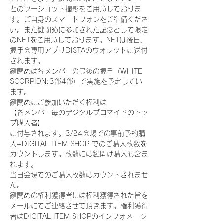
とのツーショット撮影をご用意しておりま
す。ご自身のスマートフォンをご準備くださ
い。また鍵閉めに参加された記念として限定
のNFTをご用意しております。NFTは後日、
握手会専用アプリDISTAのウォレットに送付
されます。
鍵閉めは各メンバーの最後の握手（WHITE 
SCORPION:3部4部）で実施を予定してい
ます。
鍵閉めにご参加いただく権利は
【各メンバー毎のデジタルブロマイドのトッ
プ購入者】
に付与されます。3/24会場での事前予約購
入+DIGITAL ITEM SHOP でのご購入枚数を
カウントします。枚数には鍵開け購入も含ま
れます。
当日会場でのご購入枚数はカウントされませ
ん。
鍵閉めの権利獲得者には権利獲得された旨を
メールにてご連絡させて頂きます。権利獲得
者はDIGITAL ITEM SHOPのインフォメーシ