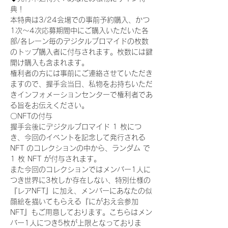
典！
本特典は3/24会場での事前予約購入、かつ
1次〜4次応募期間中にご購入いただいた各
部/各レーン毎のデジタルブロマイドの枚数
のトップ購入者に付与されます。枚数には鍵
開け購入も含まれます。
権利者の方には事前にご連絡させていただき
ますので、握手会当日、私物をお持ちいただ
きインフォメーションセンターで権利者であ
る旨をお伝えください。
〇NFTの付与
握手会後にデジタルブロマイド 1 枚につ
き、今回のイベントを記念して発行される 
NFT のコレクションの中から、ランダム で 
1 枚 NFT が付与されます。
また今回のコレクションではメンバー1人に
つき世界に3枚しか存在しない、特別仕様の
『レアNFT』に加え、メンバーにあなたの似
顔絵を描いてもらえる『にがおえ会参加
NFT』もご用意しております。こちらはメン
バー1人につき5枚が上限となっておりま