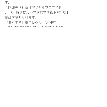
す。
今回発売される『デジタルブロマイド
vol.3』購入によって獲得できる NFT の種
類は下記となります。
『撮り下ろし春コレクション NFT』
　WHITE SCORPION:11 種類の NFT
『撮り下ろし春コレクション レアNFT』(メ
ンバー1人につき3枚上限の限定NFT)
　WHITE SCORPION:11 種類の NFT(メン
バー本人による手書きのコメントとサイン
入)
『にがおえ会参加NFT』(メンバー1人につ
き5枚上限の限定NFT)
　WHITE SCORPION:11 種類の NFT
※にがおえ会とは？
メンバーにあなたの似顔絵を描いてもらえる
イベントです。握手後にデジタルブロマイ
ド 1 枚につき1枚ランダムで配布される
NFTの一つで、『にがおえ会参加NFT』を獲
得した方のみ参加できるイベントです。当
日、当選者が一定数集まりましたメンバーよ