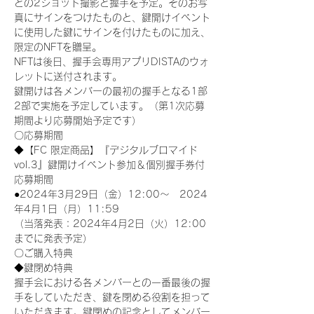
との2ショット撮影と握手を予定。そのお写
真にサインをつけたものと、鍵開けイベント
に使用した鍵にサインを付けたものに加え、
限定のNFTを贈呈。
NFTは後日、握手会専用アプリDISTAのウォ
レットに送付されます。
鍵開けは各メンバーの最初の握手となる1部
2部で実施を予定しています。（第1次応募
期間より応募開始予定です）
〇応募期間
◆【FC 限定商品】『デジタルブロマイド
vol.3』鍵開けイベント参加＆個別握手券付
応募期間
●2024年3月29日（金）12:00～　2024
年4月1日（月）11:59
（当落発表：2024年4月2日（火）12:00
までに発表予定）
〇ご購入特典
◆鍵閉め特典
握手会における各メンバーとの一番最後の握
手をしていただき、鍵を閉める役割を担って
いただきます。鍵閉めの記念としてメンバー