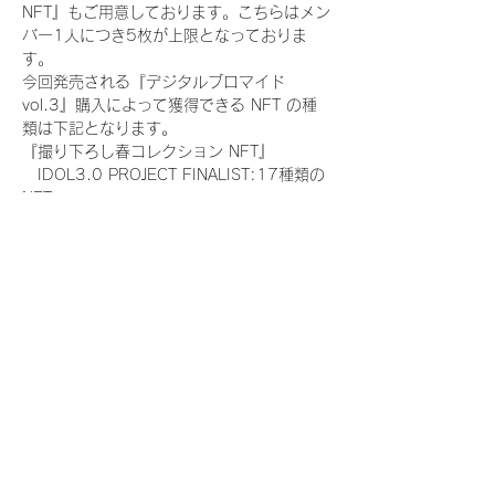
NFT』もご用意しております。こちらはメン
バー1人につき5枚が上限となっておりま
す。
今回発売される『デジタルブロマイド
vol.3』購入によって獲得できる NFT の種
類は下記となります。
『撮り下ろし春コレクション NFT』
　IDOL3.0 PROJECT FINALIST:17種類の
NFT
『撮り下ろし春コレクション レアNFT』(メ
ンバー1人につき3枚上限の限定NFT)
　IDOL3.0 PROJECT FINALIST:17種類の
NFT(メンバー本人による手書きのコメント
と名前入)
『にがおえ会参加NFT』(メンバー1人につ
き5枚上限の限定NFT)
　IDOL3.0 PROJECT FINALIST:17種類の
NFT
※にがおえ会とは？
メンバーにあなたの似顔絵を描いてもらえる
イベントです。握手後にデジタルブロマイ