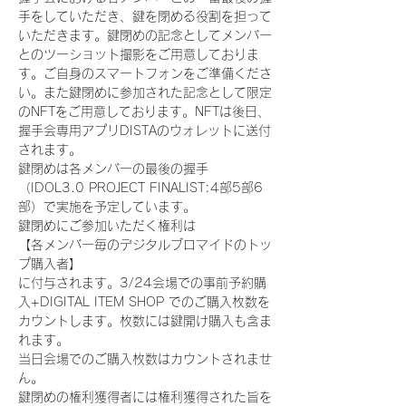
手をしていただき、鍵を閉める役割を担って
いただきます。鍵閉めの記念としてメンバー
とのツーショット撮影をご用意しておりま
す。ご自身のスマートフォンをご準備くださ
い。また鍵閉めに参加された記念として限定
のNFTをご用意しております。NFTは後日、
握手会専用アプリDISTAのウォレットに送付
されます。
鍵閉めは各メンバーの最後の握手
（IDOL3.0 PROJECT FINALIST:4部5部6
部）で実施を予定しています。
鍵閉めにご参加いただく権利は
【各メンバー毎のデジタルブロマイドのトッ
プ購入者】
に付与されます。3/24会場での事前予約購
入+DIGITAL ITEM SHOP でのご購入枚数を
カウントします。枚数には鍵開け購入も含ま
れます。
当日会場でのご購入枚数はカウントされませ
ん。
鍵閉めの権利獲得者には権利獲得された旨を