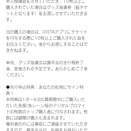
本人様確認をさせていただき、10枚以上ご
購入されていた場合はグッズ抽選券（紙チケ
ットとなります）をお渡しさせていただきま
す。
当日購入の場合は、DISTAアプリにチケット
を付与する際に10枚以上ご購入された旨を
お伝えください。後からお渡しすることはで
きかねます。
※尚、グッズ抽選会は握手会の全行程終了
後、実施される予定です。あらかじめご了承
ください。
◆先行申込特典：あなたの私物にサイン特
典！
本特典は1次〜4次応募期間中にご購入いた
だいた各部/各レーン毎のデジタルブロマイ
ドの枚数のトップ購入者に付与されます。枚
数には鍵開け購入も含まれます。
権利者の方には事前にご連絡させていただき
ますので、握手会当日、私物をお持ちいただ