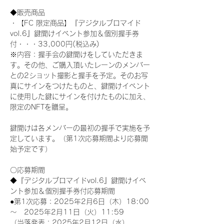
◆販売商品
・【FC 限定商品】『デジタルブロマイド
vol.6』鍵開けイベント参加＆個別握手券
付・・・33,000円(税込み) 
※内容：握手会の鍵開けをしていただきま
す。その他、ご購入頂いたレーンのメンバー
との2ショット撮影と握手を予定。そのお写
真にサインをつけたものと、鍵開けイベント
に使用した鍵にサインを付けたものに加え、
限定のNFTを贈呈。
鍵開けは各メンバーの最初の握手で実施を予
定しています。（第1次応募期間より応募開
始予定です）
〇応募期間
◆『デジタルブロマイドvol.6』鍵開けイベ
ント参加＆個別握手券付応募期間
●第1次応募：2025年2月6日（木）18:00
～　2025年2月11日（火）11:59
（当落発表：2025年2月12日（水）