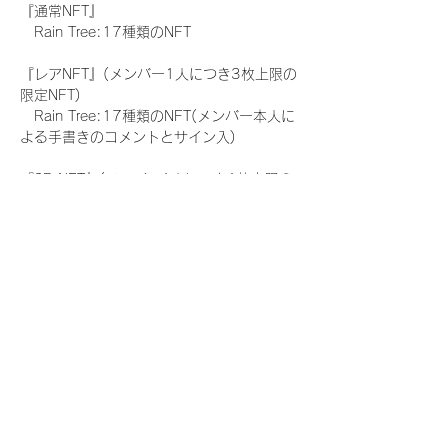
『通常NFT』
　Rain Tree:17種類のNFT
『レアNFT』(メンバー1人につき3枚上限の
限定NFT)
　Rain Tree:17種類のNFT(メンバー本人に
よる手書きのコメントとサイン入)
『SR NFT』(メンバー1人につき1枚上限の
限定NFT)
　Rain Tree:17種類のNFT(メンバー本人に
よる手書きのコメントとサイン入)
『にがおえ会参加NFT』(メンバー1人につ
き3枚上限の限定NFT)
　Rain Tree:17種類のNFT
※にがおえ会とは？
メンバーにあなたの似顔絵を描いてもらえる
イベントです。握手後にデジタルブロマイ
ド 1 枚につき1枚ランダムで配布される