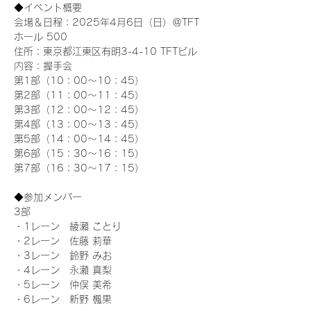
◆イベント概要 
会場＆日程：2025年4月6日（日）＠TFT 
ホール 500
住所：東京都江東区有明3-4-10 TFTビル
内容：握手会
第1部（10：00～10：45） 
第2部（11：00～11：45）
第3部（12：00～12：45）
第4部（13：00～13：45）
第5部（14：00～14：45）
第6部（15：30～16：15）
第7部（16：30～17：15）
◆参加メンバー
3部 
・1レーン　綾瀬 ことり
・2レーン　佐藤 莉華
・3レーン　鈴野 みお
・4レーン　永瀬 真梨
・5レーン　仲俣 美希
・6レーン　新野 楓果