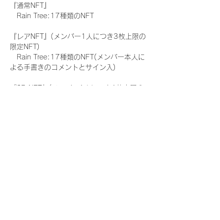
『通常NFT』
　Rain Tree:17種類のNFT
『レアNFT』(メンバー1人につき3枚上限の
限定NFT)
　Rain Tree:17種類のNFT(メンバー本人に
よる手書きのコメントとサイン入)
『SR NFT』(メンバー1人につき1枚上限の
限定NFT)
　Rain Tree:17種類のNFT(メンバー本人に
よる手書きのコメントとサイン入)
『にがおえ会参加NFT』(メンバー1人につ
き3枚上限の限定NFT)
　Rain Tree:17種類のNFT
※にがおえ会とは？
メンバーにあなたの似顔絵を描いてもらえる
イベントです。握手後にデジタルブロマイ
ド 1 枚につき1枚ランダムで配布される