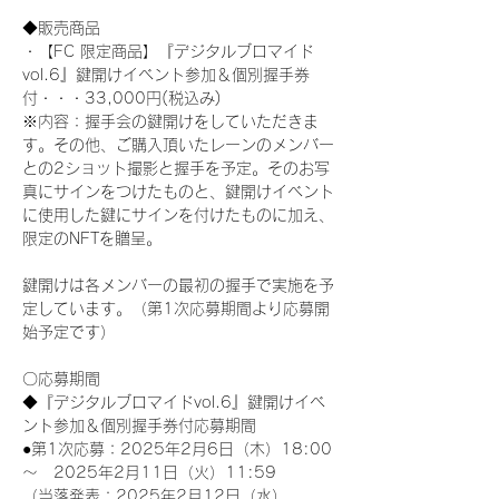
◆販売商品
・【FC 限定商品】『デジタルブロマイド
vol.6』鍵開けイベント参加＆個別握手券
付・・・33,000円(税込み) 
※内容：握手会の鍵開けをしていただきま
す。その他、ご購入頂いたレーンのメンバー
との2ショット撮影と握手を予定。そのお写
真にサインをつけたものと、鍵開けイベント
に使用した鍵にサインを付けたものに加え、
限定のNFTを贈呈。
鍵開けは各メンバーの最初の握手で実施を予
定しています。（第1次応募期間より応募開
始予定です）
〇応募期間
◆『デジタルブロマイドvol.6』鍵開けイベ
ント参加＆個別握手券付応募期間
●第1次応募：2025年2月6日（木）18:00
～　2025年2月11日（火）11:59
（当落発表：2025年2月12日（水）