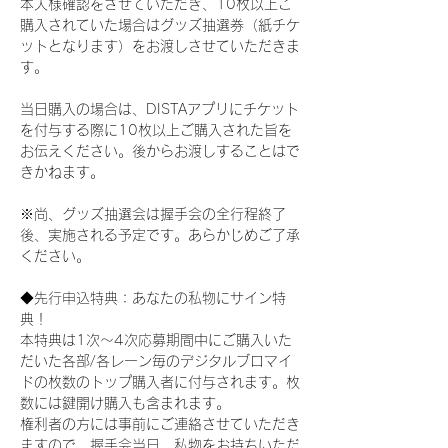
本人様確認をさせていただき、10枚以上ご
購入されていた場合はグッズ抽選券（紙チケ
ットとなります）をお渡しさせていただきま
す。
当日購入の場合は、DISTAアプリにチケット
を付与する際に10枚以上ご購入された旨を
お伝えください。後からお渡しすることはで
きかねます。
※尚、グッズ抽選会は握手会の全行程終了
後、実施される予定です。あらかじめご了承
ください。
◆先行申込特典：あなたの私物にサイン特
典！
本特典は1次〜4次応募期間中にご購入いた
だいた各部/各レーン毎のデジタルブロマイ
ドの枚数のトップ購入者に付与されます。枚
数には鍵開け購入も含まれます。
権利者の方には事前にご連絡させていただき
ますので、握手会当日、私物をお持ちいただ