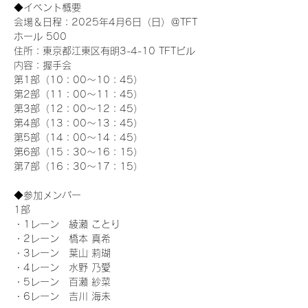
◆イベント概要 
会場＆日程：2025年4月6日（日）＠TFT 
ホール 500
住所：東京都江東区有明3-4-10 TFTビル
内容：握手会
第1部（10：00～10：45） 
第2部（11：00～11：45）
第3部（12：00～12：45）
第4部（13：00～13：45）
第5部（14：00～14：45）
第6部（15：30～16：15）
第7部（16：30～17：15）
◆参加メンバー
1部 
・1レーン　綾瀬 ことり
・2レーン　橋本 真希
・3レーン　葉山 莉瑚
・4レーン　水野 乃愛
・5レーン　百瀬 紗菜
・6レーン　吉川 海未